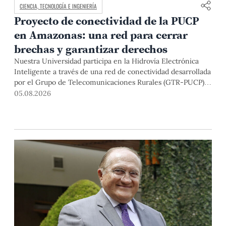
CIENCIA, TECNOLOGÍA E INGENIERÍA
Proyecto de conectividad de la PUCP
en Amazonas: una red para cerrar
brechas y garantizar derechos
Nuestra Universidad participa en la Hidrovía Electrónica
Inteligente a través de una red de conectividad desarrollada
por el Grupo de Telecomunicaciones Rurales (GTR-PUCP)
desde el 2018. En esta nota repasamos cómo ha sido el
05.08.2026
desarrollo de esta red, sus aportes a la salud y la educación
de la zona, así como los alcances de la intervención de la
PUCP en el proyecto.