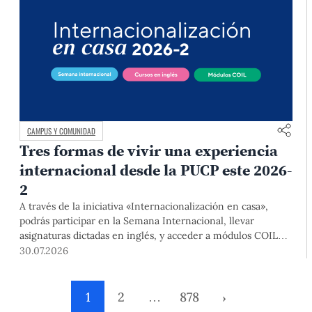
CAMPUS Y COMUNIDAD
Tres formas de vivir una experiencia
internacional desde la PUCP este 2026-
2
A través de la iniciativa «Internacionalización en casa»,
podrás participar en la Semana Internacional, llevar
asignaturas dictadas en inglés, y acceder a módulos COIL
junto con estudiantes y docentes de universidades
30.07.2026
extranjeras. La inscripción se realizará del 4 al 6 de agosto
mediante el Campus Virtual, durante la Matrícula 2026-2.
1
2
…
878
›