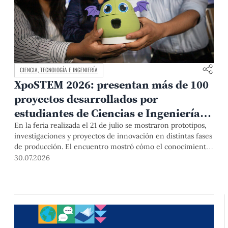
CIENCIA, TECNOLOGÍA E INGENIERÍA
XpoSTEM 2026: presentan más de 100
proyectos desarrollados por
estudiantes de Ciencias e Ingeniería
PUCP orientados a atender
En la feria realizada el 21 de julio se mostraron prototipos,
investigaciones y proyectos de innovación en distintas fases
necesidades del país
de producción. El encuentro mostró cómo el conocimiento
adquirido en las aulas puede responder a desafíos concretos
30.07.2026
del Perú en salud, robótica, inteligencia artificial,
sostenibilidad y sectores productivos.