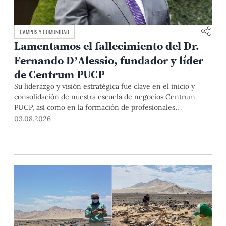
CAMPUS Y COMUNIDAD
Lamentamos el fallecimiento del Dr.
Fernando D’Alessio, fundador y líder
de Centrum PUCP
Su liderazgo y visión estratégica fue clave en el inicio y
consolidación de nuestra escuela de negocios Centrum
PUCP, así como en la formación de profesionales
empresariales comprometidos con el país. Por todo ello,
03.08.2026
nuestra Universidad agradece el aporte del vicealmirante
AP (r) Dr. Fernando D'Alessio (1944-2026).