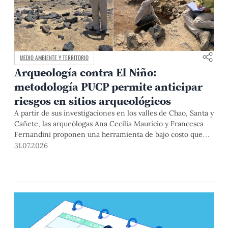
MEDIO AMBIENTE Y TERRITORIO
Arqueología contra El Niño:
metodología PUCP permite anticipar
riesgos en sitios arqueológicos
A partir de sus investigaciones en los valles de Chao, Santa y
Cañete, las arqueólogas Ana Cecilia Mauricio y Francesca
Fernandini proponen una herramienta de bajo costo que
combina datos abiertos, mapas, sistemas de información
31.07.2026
geográfica y trabajo de campo para identificar sitios
arqueológicos vulnerables ante lluvias, inundaciones,
deslizamientos y otros efectos asociados al fenómeno de El
Niño.