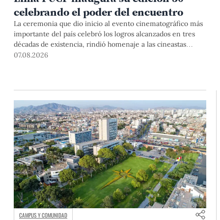
celebrando el poder del encuentro
La ceremonia que dio inicio al evento cinematográfico más
importante del país celebró los logros alcanzados en tres
décadas de existencia, rindió homenaje a las cineastas
Mariana Rondón y Marité Ugás, y planteó un llamado de
07.08.2026
nuestra Universidad a escuchar al sector artístico y
académico frente a la reciente creación del Colegio
Profesional de Artistas del Perú.
CAMPUS Y COMUNIDAD