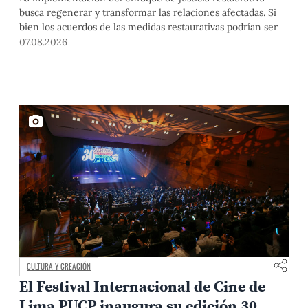
busca regenerar y transformar las relaciones afectadas. Si
bien los acuerdos de las medidas restaurativas podrían ser
considerados por las instancias disciplinarias, este proceso
07.08.2026
no reemplaza sus procedimientos.
CULTURA Y CREACIÓN
El Festival Internacional de Cine de
Lima PUCP inaugura su edición 30