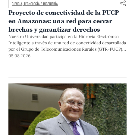
CIENCIA, TECNOLOGÍA E INGENIERÍA
Proyecto de conectividad de la PUCP
en Amazonas: una red para cerrar
brechas y garantizar derechos
Nuestra Universidad participa en la Hidrovía Electrónica
Inteligente a través de una red de conectividad desarrollada
por el Grupo de Telecomunicaciones Rurales (GTR-PUCP)
desde el 2018. En esta nota repasamos cómo ha sido el
05.08.2026
desarrollo de esta red, sus aportes a la salud y la educación
de la zona, así como los alcances de la intervención de la
PUCP en el proyecto.