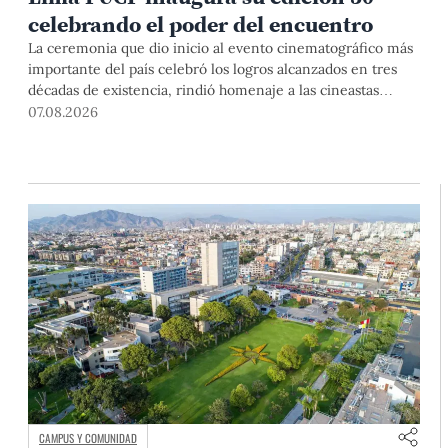
celebrando el poder del encuentro
La ceremonia que dio inicio al evento cinematográfico más
importante del país celebró los logros alcanzados en tres
décadas de existencia, rindió homenaje a las cineastas
Mariana Rondón y Marité Ugás, y planteó un llamado de
07.08.2026
nuestra Universidad a escuchar al sector artístico y
académico frente a la reciente creación del Colegio
Profesional de Artistas del Perú.
CAMPUS Y COMUNIDAD