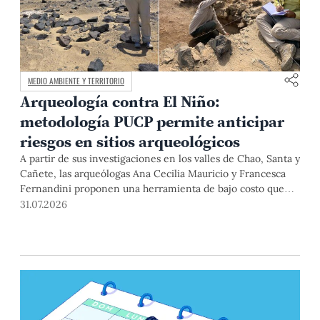
MEDIO AMBIENTE Y TERRITORIO
Arqueología contra El Niño:
metodología PUCP permite anticipar
riesgos en sitios arqueológicos
A partir de sus investigaciones en los valles de Chao, Santa y
Cañete, las arqueólogas Ana Cecilia Mauricio y Francesca
Fernandini proponen una herramienta de bajo costo que
combina datos abiertos, mapas, sistemas de información
31.07.2026
geográfica y trabajo de campo para identificar sitios
arqueológicos vulnerables ante lluvias, inundaciones,
deslizamientos y otros efectos asociados al fenómeno de El
Niño.