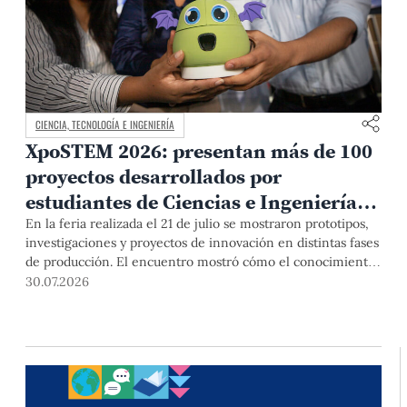
CIENCIA, TECNOLOGÍA E INGENIERÍA
XpoSTEM 2026: presentan más de 100
proyectos desarrollados por
estudiantes de Ciencias e Ingeniería
PUCP orientados a atender
En la feria realizada el 21 de julio se mostraron prototipos,
investigaciones y proyectos de innovación en distintas fases
necesidades del país
de producción. El encuentro mostró cómo el conocimiento
adquirido en las aulas puede responder a desafíos concretos
30.07.2026
del Perú en salud, robótica, inteligencia artificial,
sostenibilidad y sectores productivos.