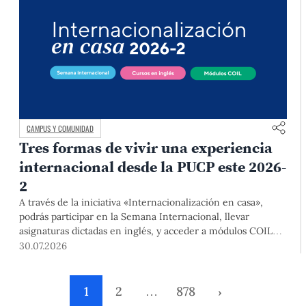
CAMPUS Y COMUNIDAD
Tres formas de vivir una experiencia
internacional desde la PUCP este 2026-
2
A través de la iniciativa «Internacionalización en casa»,
podrás participar en la Semana Internacional, llevar
asignaturas dictadas en inglés, y acceder a módulos COIL
junto con estudiantes y docentes de universidades
30.07.2026
extranjeras. La inscripción se realizará del 4 al 6 de agosto
mediante el Campus Virtual, durante la Matrícula 2026-2.
1
2
…
878
›