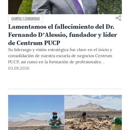
CAMPUS Y COMUNIDAD
Lamentamos el fallecimiento del Dr.
Fernando D’Alessio, fundador y líder
de Centrum PUCP
Su liderazgo y visión estratégica fue clave en el inicio y
consolidación de nuestra escuela de negocios Centrum
PUCP, así como en la formación de profesionales
empresariales comprometidos con el país. Por todo ello,
03.08.2026
nuestra Universidad agradece el aporte del vicealmirante
AP (r) Dr. Fernando D'Alessio (1944-2026).