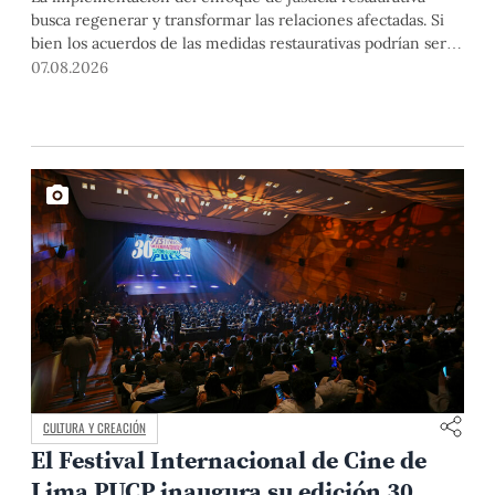
busca regenerar y transformar las relaciones afectadas. Si
bien los acuerdos de las medidas restaurativas podrían ser
considerados por las instancias disciplinarias, este proceso
07.08.2026
no reemplaza sus procedimientos.
CULTURA Y CREACIÓN
El Festival Internacional de Cine de
Lima PUCP inaugura su edición 30