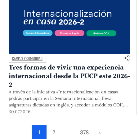
CAMPUS Y COMUNIDAD
Tres formas de vivir una experiencia
internacional desde la PUCP este 2026-
2
A través de la iniciativa «Internacionalización en casa»,
podrás participar en la Semana Internacional, llevar
asignaturas dictadas en inglés, y acceder a módulos COIL
junto con estudiantes y docentes de universidades
30.07.2026
extranjeras. La inscripción se realizará del 4 al 6 de agosto
mediante el Campus Virtual, durante la Matrícula 2026-2.
1
2
…
878
›