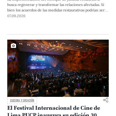
busca regenerar y transformar las relaciones afectadas. Si
bien los acuerdos de las medidas restaurativas podrían ser
considerados por las instancias disciplinarias, este proceso
07.08.2026
no reemplaza sus procedimientos.
CULTURA Y CREACIÓN
El Festival Internacional de Cine de
Lima PUCP inaugura su edición 30