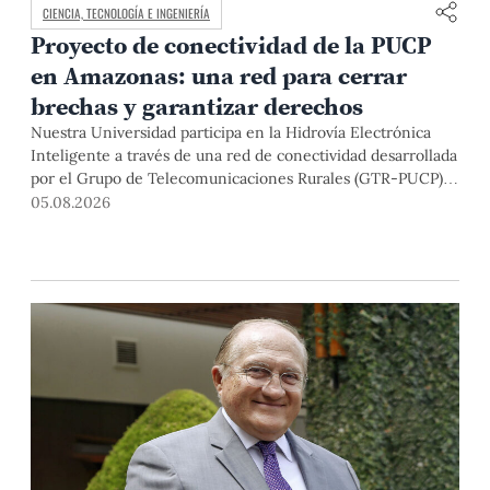
CIENCIA, TECNOLOGÍA E INGENIERÍA
Proyecto de conectividad de la PUCP
en Amazonas: una red para cerrar
brechas y garantizar derechos
Nuestra Universidad participa en la Hidrovía Electrónica
Inteligente a través de una red de conectividad desarrollada
por el Grupo de Telecomunicaciones Rurales (GTR-PUCP)
desde el 2018. En esta nota repasamos cómo ha sido el
05.08.2026
desarrollo de esta red, sus aportes a la salud y la educación
de la zona, así como los alcances de la intervención de la
PUCP en el proyecto.