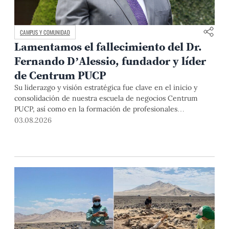
CAMPUS Y COMUNIDAD
Lamentamos el fallecimiento del Dr.
Fernando D’Alessio, fundador y líder
de Centrum PUCP
Su liderazgo y visión estratégica fue clave en el inicio y
consolidación de nuestra escuela de negocios Centrum
PUCP, así como en la formación de profesionales
empresariales comprometidos con el país. Por todo ello,
03.08.2026
nuestra Universidad agradece el aporte del vicealmirante
AP (r) Dr. Fernando D'Alessio (1944-2026).