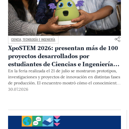
CIENCIA, TECNOLOGÍA E INGENIERÍA
XpoSTEM 2026: presentan más de 100
proyectos desarrollados por
estudiantes de Ciencias e Ingeniería
PUCP orientados a atender
En la feria realizada el 21 de julio se mostraron prototipos,
investigaciones y proyectos de innovación en distintas fases
necesidades del país
de producción. El encuentro mostró cómo el conocimiento
adquirido en las aulas puede responder a desafíos concretos
30.07.2026
del Perú en salud, robótica, inteligencia artificial,
sostenibilidad y sectores productivos.