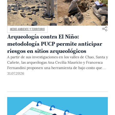
MEDIO AMBIENTE Y TERRITORIO
Arqueología contra El Niño:
metodología PUCP permite anticipar
riesgos en sitios arqueológicos
A partir de sus investigaciones en los valles de Chao, Santa y
Cañete, las arqueólogas Ana Cecilia Mauricio y Francesca
Fernandini proponen una herramienta de bajo costo que
combina datos abiertos, mapas, sistemas de información
31.07.2026
geográfica y trabajo de campo para identificar sitios
arqueológicos vulnerables ante lluvias, inundaciones,
deslizamientos y otros efectos asociados al fenómeno de El
Niño.