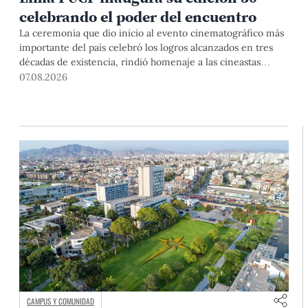
celebrando el poder del encuentro
La ceremonia que dio inicio al evento cinematográfico más
importante del país celebró los logros alcanzados en tres
décadas de existencia, rindió homenaje a las cineastas
Mariana Rondón y Marité Ugás, y planteó un llamado de
07.08.2026
nuestra Universidad a escuchar al sector artístico y
académico frente a la reciente creación del Colegio
Profesional de Artistas del Perú.
CAMPUS Y COMUNIDAD