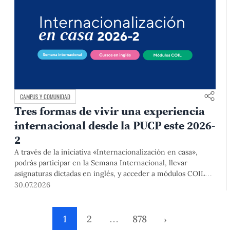
CAMPUS Y COMUNIDAD
Tres formas de vivir una experiencia
internacional desde la PUCP este 2026-
2
A través de la iniciativa «Internacionalización en casa»,
podrás participar en la Semana Internacional, llevar
asignaturas dictadas en inglés, y acceder a módulos COIL
junto con estudiantes y docentes de universidades
30.07.2026
extranjeras. La inscripción se realizará del 4 al 6 de agosto
mediante el Campus Virtual, durante la Matrícula 2026-2.
1
2
…
878
›