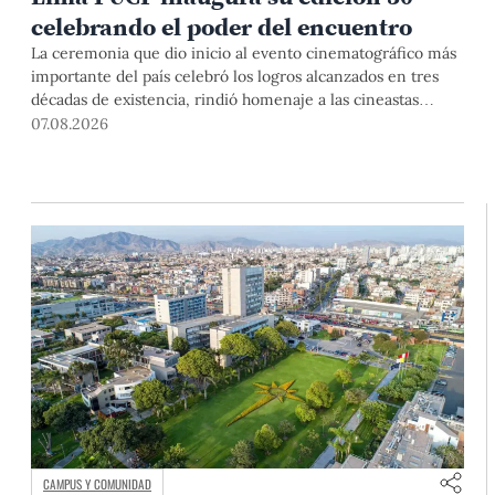
celebrando el poder del encuentro
La ceremonia que dio inicio al evento cinematográfico más
importante del país celebró los logros alcanzados en tres
décadas de existencia, rindió homenaje a las cineastas
Mariana Rondón y Marité Ugás, y planteó un llamado de
07.08.2026
nuestra Universidad a escuchar al sector artístico y
académico frente a la reciente creación del Colegio
Profesional de Artistas del Perú.
CAMPUS Y COMUNIDAD