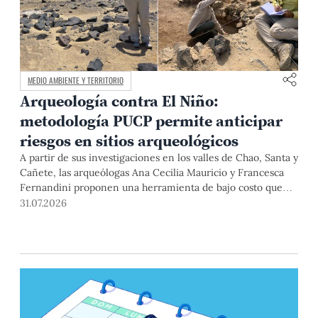
MEDIO AMBIENTE Y TERRITORIO
Arqueología contra El Niño:
metodología PUCP permite anticipar
riesgos en sitios arqueológicos
A partir de sus investigaciones en los valles de Chao, Santa y
Cañete, las arqueólogas Ana Cecilia Mauricio y Francesca
Fernandini proponen una herramienta de bajo costo que
combina datos abiertos, mapas, sistemas de información
31.07.2026
geográfica y trabajo de campo para identificar sitios
arqueológicos vulnerables ante lluvias, inundaciones,
deslizamientos y otros efectos asociados al fenómeno de El
Niño.