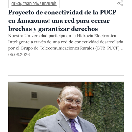
CIENCIA, TECNOLOGÍA E INGENIERÍA
Proyecto de conectividad de la PUCP
en Amazonas: una red para cerrar
brechas y garantizar derechos
Nuestra Universidad participa en la Hidrovía Electrónica
Inteligente a través de una red de conectividad desarrollada
por el Grupo de Telecomunicaciones Rurales (GTR-PUCP)
desde el 2018. En esta nota repasamos cómo ha sido el
05.08.2026
desarrollo de esta red, sus aportes a la salud y la educación
de la zona, así como los alcances de la intervención de la
PUCP en el proyecto.