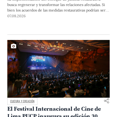
busca regenerar y transformar las relaciones afectadas. Si
bien los acuerdos de las medidas restaurativas podrían ser
considerados por las instancias disciplinarias, este proceso
07.08.2026
no reemplaza sus procedimientos.
CULTURA Y CREACIÓN
El Festival Internacional de Cine de
Lima PUCP inaugura su edición 30