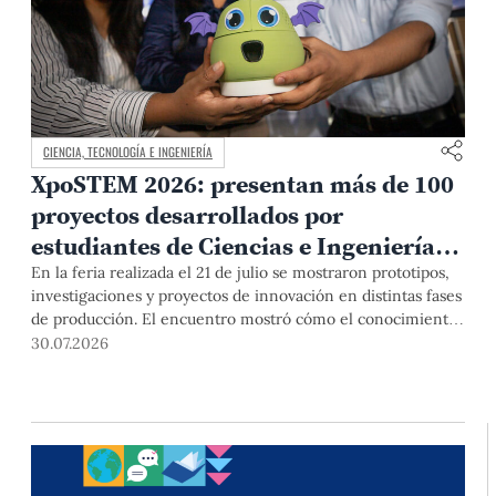
CIENCIA, TECNOLOGÍA E INGENIERÍA
XpoSTEM 2026: presentan más de 100
proyectos desarrollados por
estudiantes de Ciencias e Ingeniería
PUCP orientados a atender
En la feria realizada el 21 de julio se mostraron prototipos,
investigaciones y proyectos de innovación en distintas fases
necesidades del país
de producción. El encuentro mostró cómo el conocimiento
adquirido en las aulas puede responder a desafíos concretos
30.07.2026
del Perú en salud, robótica, inteligencia artificial,
sostenibilidad y sectores productivos.