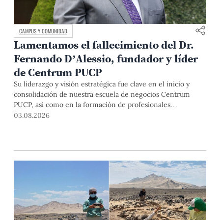
CAMPUS Y COMUNIDAD
Lamentamos el fallecimiento del Dr.
Fernando D’Alessio, fundador y líder
de Centrum PUCP
Su liderazgo y visión estratégica fue clave en el inicio y
consolidación de nuestra escuela de negocios Centrum
PUCP, así como en la formación de profesionales
empresariales comprometidos con el país. Por todo ello,
03.08.2026
nuestra Universidad agradece el aporte del vicealmirante
AP (r) Dr. Fernando D'Alessio (1944-2026).