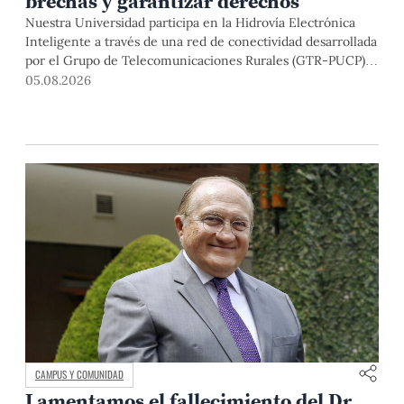
brechas y garantizar derechos
Nuestra Universidad participa en la Hidrovía Electrónica
Inteligente a través de una red de conectividad desarrollada
por el Grupo de Telecomunicaciones Rurales (GTR-PUCP)
desde el 2018. En esta nota repasamos cómo ha sido el
05.08.2026
desarrollo de esta red, sus aportes a la salud y la educación
de la zona, así como los alcances de la intervención de la
PUCP en el proyecto.
CAMPUS Y COMUNIDAD
Lamentamos el fallecimiento del Dr.