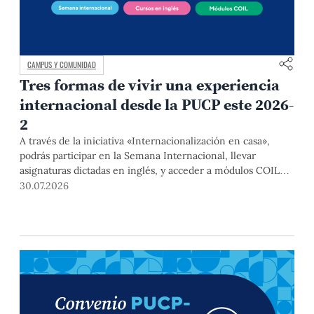
CAMPUS Y COMUNIDAD
Tres formas de vivir una experiencia
internacional desde la PUCP este 2026-
2
A través de la iniciativa «Internacionalización en casa»,
podrás participar en la Semana Internacional, llevar
asignaturas dictadas en inglés, y acceder a módulos COIL
junto con estudiantes y docentes de universidades
30.07.2026
extranjeras. La inscripción se realizará del 4 al 6 de agosto
mediante el Campus Virtual, durante la Matrícula 2026-2.