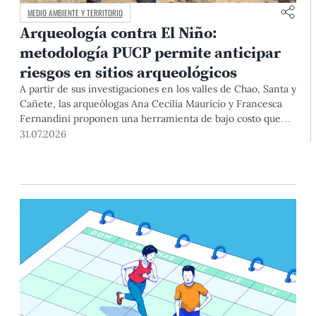
MEDIO AMBIENTE Y TERRITORIO
Arqueología contra El Niño:
metodología PUCP permite anticipar
riesgos en sitios arqueológicos
A partir de sus investigaciones en los valles de Chao, Santa y
Cañete, las arqueólogas Ana Cecilia Mauricio y Francesca
Fernandini proponen una herramienta de bajo costo que
combina datos abiertos, mapas, sistemas de información
31.07.2026
geográfica y trabajo de campo para identificar sitios
arqueológicos vulnerables ante lluvias, inundaciones,
deslizamientos y otros efectos asociados al fenómeno de El
Niño.