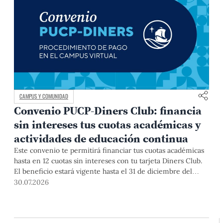
CAMPUS Y COMUNIDAD
Convenio PUCP-Diners Club: financia
sin intereses tus cuotas académicas y
actividades de educación continua
Este convenio te permitirá financiar tus cuotas académicas
hasta en 12 cuotas sin intereses con tu tarjeta Diners Club.
El beneficio estará vigente hasta el 31 de diciembre del
2026 para pregrado y posgrado, así como para deudas de
30.07.2026
ciclos anteriores, trámites académicos, diplomaturas,
programas, cursos o talleres de educación continua que se
pagan con tarjeta de crédito desde el Campus Virtual.