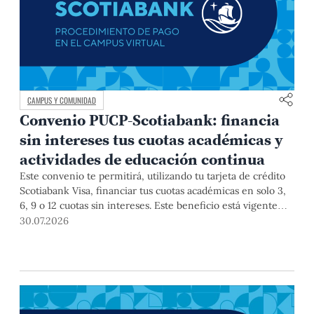
CAMPUS Y COMUNIDAD
Convenio PUCP-Scotiabank: financia
sin intereses tus cuotas académicas y
actividades de educación continua
Este convenio te permitirá, utilizando tu tarjeta de crédito
Scotiabank Visa, financiar tus cuotas académicas en solo 3,
6, 9 o 12 cuotas sin intereses. Este beneficio está vigente
hasta el 31 de diciembre de 2026, y aplica para pagos de
30.07.2026
pregrado, posgrado, así como deudas de ciclos anteriores,
trámites académicos, diplomaturas, programas, cursos o
talleres de educación continua que se pagan con tarjeta de
crédito a través del Campus Virtual.