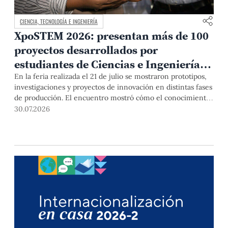
CIENCIA, TECNOLOGÍA E INGENIERÍA
XpoSTEM 2026: presentan más de 100
proyectos desarrollados por
estudiantes de Ciencias e Ingeniería
PUCP orientados a atender
En la feria realizada el 21 de julio se mostraron prototipos,
investigaciones y proyectos de innovación en distintas fases
necesidades del país
de producción. El encuentro mostró cómo el conocimiento
adquirido en las aulas puede responder a desafíos concretos
30.07.2026
del Perú en salud, robótica, inteligencia artificial,
sostenibilidad y sectores productivos.