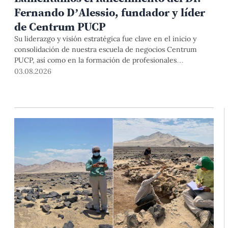
Fernando D’Alessio, fundador y líder
de Centrum PUCP
Su liderazgo y visión estratégica fue clave en el inicio y
consolidación de nuestra escuela de negocios Centrum
PUCP, así como en la formación de profesionales
empresariales comprometidos con el país. Por todo ello,
03.08.2026
nuestra Universidad agradece el aporte del vicealmirante
AP (r) Dr. Fernando D'Alessio (1944-2026).