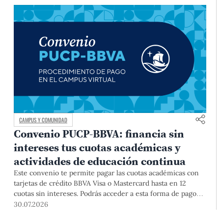
CAMPUS Y COMUNIDAD
Convenio PUCP-BBVA: financia sin
intereses tus cuotas académicas y
actividades de educación continua
Este convenio te permite pagar las cuotas académicas con
tarjetas de crédito BBVA Visa o Mastercard hasta en 12
cuotas sin intereses. Podrás acceder a esta forma de pago
hasta el 31 de diciembre del 2026 para pregrado y posgrado,
30.07.2026
así como para deudas ciclos anteriores, trámites