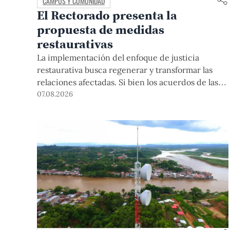
CAMPUS Y COMUNIDAD
El Rectorado presenta la
propuesta de medidas
restaurativas
La implementación del enfoque de justicia
restaurativa busca regenerar y transformar las
relaciones afectadas. Si bien los acuerdos de las
medidas restaurativas podrían ser considerados
07.08.2026
por las instancias disciplinarias, este proceso no
reemplaza sus procedimientos.