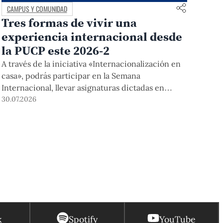
CAMPUS Y COMUNIDAD
Tres formas de vivir una
experiencia internacional desde
la PUCP este 2026-2
A través de la iniciativa «Internacionalización en
casa», podrás participar en la Semana
Internacional, llevar asignaturas dictadas en
inglés, y acceder a módulos COIL junto con
30.07.2026
estudiantes y docentes de universidades
extranjeras. La inscripción se realizará del 4 al 6
de agosto mediante el Campus Virtual, durante la
Matrícula 2026-2.
k
Spotify
YouTube