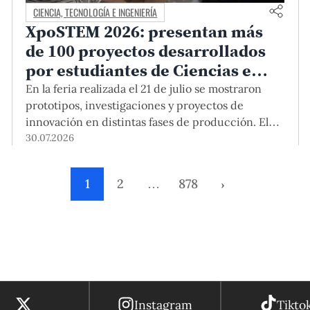
CIENCIA, TECNOLOGÍA E INGENIERÍA
XpoSTEM 2026: presentan más
de 100 proyectos desarrollados
por estudiantes de Ciencias e
Ingeniería PUCP orientados a
En la feria realizada el 21 de julio se mostraron
atender necesidades del país
prototipos, investigaciones y proyectos de
innovación en distintas fases de producción. El
encuentro mostró cómo el conocimiento
30.07.2026
adquirido en las aulas puede responder a desafíos
concretos del Perú en salud, robótica,
1
2
…
878
›
inteligencia artificial, sostenibilidad y sectores
productivos.
Instagram
Tikto