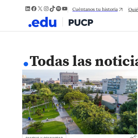
LinkedIn
Facebook
X
Instagram
TikTok
Spotify
YouTube
Cuéntanos tu historia
Qui
.
Todas las notici