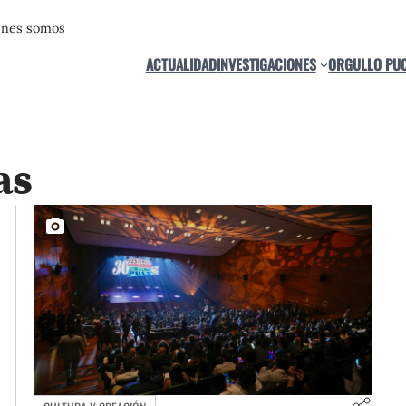
énes somos
ACTUALIDAD
INVESTIGACIONES
ORGULLO PU
as