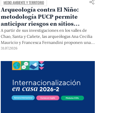
MEDIO AMBIENTE Y TERRITORIO
Arqueología contra El Niño:
metodología PUCP permite
anticipar riesgos en sitios
arqueológicos
A partir de sus investigaciones en los valles de
Chao, Santa y Cañete, las arqueólogas Ana Cecilia
Mauricio y Francesca Fernandini proponen una
herramienta de bajo costo que combina datos
31.07.2026
abiertos, mapas, sistemas de información
geográfica y trabajo de campo para identificar
sitios arqueológicos vulnerables ante lluvias,
inundaciones, deslizamientos y otros efectos
asociados al fenómeno de El Niño.