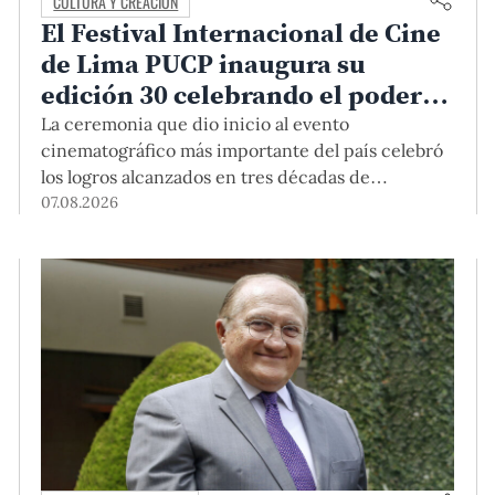
CULTURA Y CREACIÓN
El Festival Internacional de Cine
de Lima PUCP inaugura su
edición 30 celebrando el poder
del encuentro
La ceremonia que dio inicio al evento
cinematográfico más importante del país celebró
los logros alcanzados en tres décadas de
existencia, rindió homenaje a las cineastas
07.08.2026
Mariana Rondón y Marité Ugás, y planteó un
llamado de nuestra Universidad a escuchar al
sector artístico y académico frente a la reciente
creación del Colegio Profesional de Artistas del
Perú.