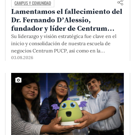
CAMPUS Y COMUNIDAD
Lamentamos el fallecimiento del
Dr. Fernando D’Alessio,
fundador y líder de Centrum
PUCP
Su liderazgo y visión estratégica fue clave en el
inicio y consolidación de nuestra escuela de
negocios Centrum PUCP, así como en la
formación de profesionales empresariales
03.08.2026
comprometidos con el país. Por todo ello, nuestra
Universidad agradece el aporte del vicealmirante
AP (r) Dr. Fernando D'Alessio (1944-2026).