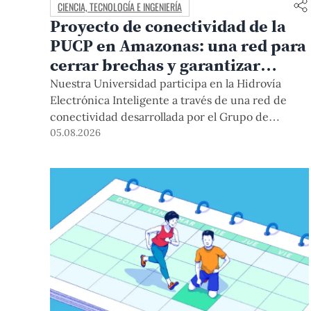
CIENCIA, TECNOLOGÍA E INGENIERÍA
Proyecto de conectividad de la
PUCP en Amazonas: una red para
cerrar brechas y garantizar
derechos
Nuestra Universidad participa en la Hidrovía
Electrónica Inteligente a través de una red de
conectividad desarrollada por el Grupo de
Telecomunicaciones Rurales (GTR-PUCP) desde
05.08.2026
el 2018. En esta nota repasamos cómo ha sido el
desarrollo de esta red, sus aportes a la salud y la
educación de la zona, así como los alcances de la
intervención de la PUCP en el proyecto.