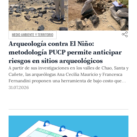
MEDIO AMBIENTE Y TERRITORIO
Arqueología contra El Niño:
metodología PUCP permite anticipar
riesgos en sitios arqueológicos
A partir de sus investigaciones en los valles de Chao, Santa y
Cañete, las arqueólogas Ana Cecilia Mauricio y Francesca
Fernandini proponen una herramienta de bajo costo que
combina datos abiertos, mapas, sistemas de información
31.07.2026
geográfica y trabajo de campo para identificar sitios
arqueológicos vulnerables ante lluvias, inundaciones,
deslizamientos y otros efectos asociados al fenómeno de El
Niño.