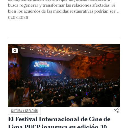
busca regenerar y transformar las relaciones afectadas. Si
bien los acuerdos de las medidas restaurativas podrían ser
considerados por las instancias disciplinarias, este proceso
07.08.2026
no reemplaza sus procedimientos.
CULTURA Y CREACIÓN
El Festival Internacional de Cine de
Lima PUCP inaugura su edición 30