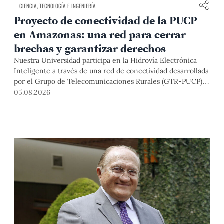
CIENCIA, TECNOLOGÍA E INGENIERÍA
Proyecto de conectividad de la PUCP
en Amazonas: una red para cerrar
brechas y garantizar derechos
Nuestra Universidad participa en la Hidrovía Electrónica
Inteligente a través de una red de conectividad desarrollada
por el Grupo de Telecomunicaciones Rurales (GTR-PUCP)
desde el 2018. En esta nota repasamos cómo ha sido el
05.08.2026
desarrollo de esta red, sus aportes a la salud y la educación
de la zona, así como los alcances de la intervención de la
PUCP en el proyecto.