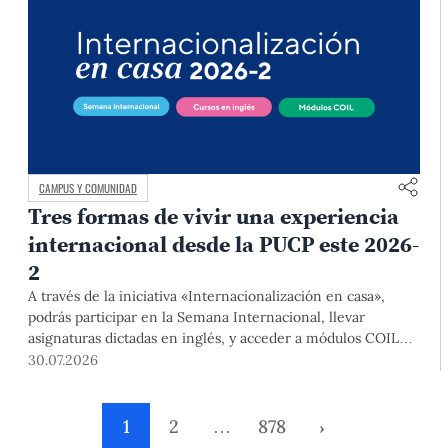
CAMPUS Y COMUNIDAD
Tres formas de vivir una experiencia
internacional desde la PUCP este 2026-
2
A través de la iniciativa «Internacionalización en casa»,
podrás participar en la Semana Internacional, llevar
asignaturas dictadas en inglés, y acceder a módulos COIL
junto con estudiantes y docentes de universidades
30.07.2026
extranjeras. La inscripción se realizará del 4 al 6 de agosto
mediante el Campus Virtual, durante la Matrícula 2026-2.
1
2
…
878
›