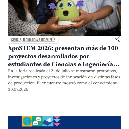
CIENCIA, TECNOLOGÍA E INGENIERÍA
XpoSTEM 2026: presentan más de 100
proyectos desarrollados por
estudiantes de Ciencias e Ingeniería
PUCP orientados a atender
En la feria realizada el 21 de julio se mostraron prototipos,
investigaciones y proyectos de innovación en distintas fases
necesidades del país
de producción. El encuentro mostró cómo el conocimiento
adquirido en las aulas puede responder a desafíos concretos
30.07.2026
del Perú en salud, robótica, inteligencia artificial,
sostenibilidad y sectores productivos.