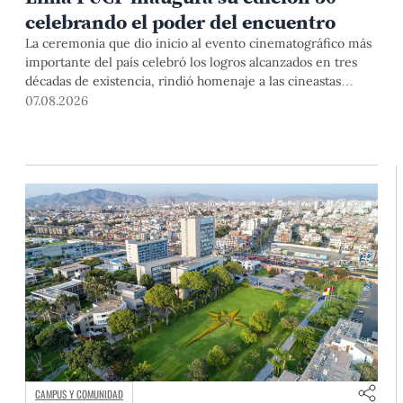
celebrando el poder del encuentro
La ceremonia que dio inicio al evento cinematográfico más
importante del país celebró los logros alcanzados en tres
décadas de existencia, rindió homenaje a las cineastas
Mariana Rondón y Marité Ugás, y planteó un llamado de
07.08.2026
nuestra Universidad a escuchar al sector artístico y
académico frente a la reciente creación del Colegio
Profesional de Artistas del Perú.
CAMPUS Y COMUNIDAD