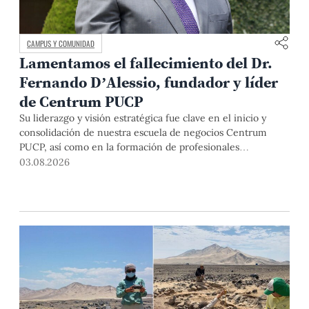
CAMPUS Y COMUNIDAD
Lamentamos el fallecimiento del Dr.
Fernando D’Alessio, fundador y líder
de Centrum PUCP
Su liderazgo y visión estratégica fue clave en el inicio y
consolidación de nuestra escuela de negocios Centrum
PUCP, así como en la formación de profesionales
empresariales comprometidos con el país. Por todo ello,
03.08.2026
nuestra Universidad agradece el aporte del vicealmirante
AP (r) Dr. Fernando D'Alessio (1944-2026).