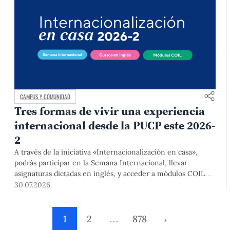
CAMPUS Y COMUNIDAD
Tres formas de vivir una experiencia
internacional desde la PUCP este 2026-
2
A través de la iniciativa «Internacionalización en casa»,
podrás participar en la Semana Internacional, llevar
asignaturas dictadas en inglés, y acceder a módulos COIL
junto con estudiantes y docentes de universidades
30.07.2026
extranjeras. La inscripción se realizará del 4 al 6 de agosto
mediante el Campus Virtual, durante la Matrícula 2026-2.
1
2
…
878
›