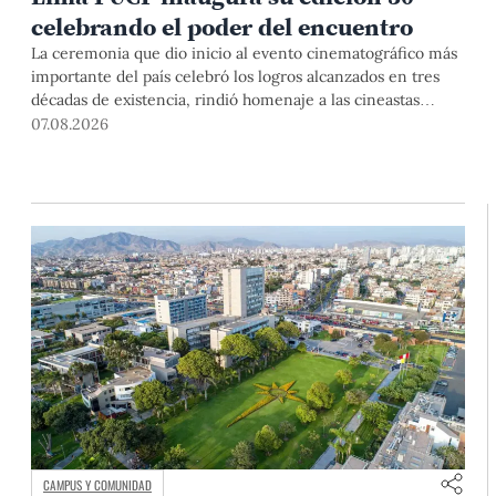
celebrando el poder del encuentro
La ceremonia que dio inicio al evento cinematográfico más
importante del país celebró los logros alcanzados en tres
décadas de existencia, rindió homenaje a las cineastas
Mariana Rondón y Marité Ugás, y planteó un llamado de
07.08.2026
nuestra Universidad a escuchar al sector artístico y
académico frente a la reciente creación del Colegio
Profesional de Artistas del Perú.
CAMPUS Y COMUNIDAD