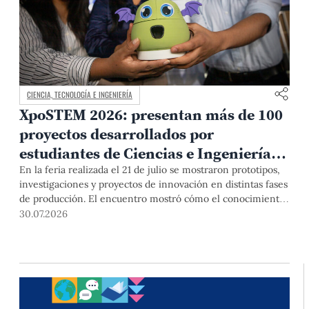
CIENCIA, TECNOLOGÍA E INGENIERÍA
XpoSTEM 2026: presentan más de 100
proyectos desarrollados por
estudiantes de Ciencias e Ingeniería
PUCP orientados a atender
En la feria realizada el 21 de julio se mostraron prototipos,
investigaciones y proyectos de innovación en distintas fases
necesidades del país
de producción. El encuentro mostró cómo el conocimiento
adquirido en las aulas puede responder a desafíos concretos
30.07.2026
del Perú en salud, robótica, inteligencia artificial,
sostenibilidad y sectores productivos.