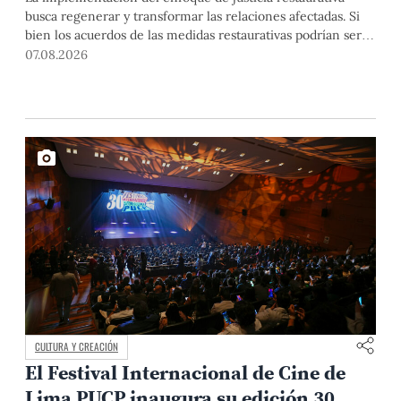
busca regenerar y transformar las relaciones afectadas. Si
bien los acuerdos de las medidas restaurativas podrían ser
considerados por las instancias disciplinarias, este proceso
07.08.2026
no reemplaza sus procedimientos.
CULTURA Y CREACIÓN
El Festival Internacional de Cine de
Lima PUCP inaugura su edición 30