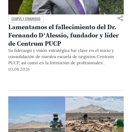
CAMPUS Y COMUNIDAD
Lamentamos el fallecimiento del Dr.
Fernando D’Alessio, fundador y líder
de Centrum PUCP
Su liderazgo y visión estratégica fue clave en el inicio y
consolidación de nuestra escuela de negocios Centrum
PUCP, así como en la formación de profesionales
empresariales comprometidos con el país. Por todo ello,
03.08.2026
nuestra Universidad agradece el aporte del vicealmirante
AP (r) Dr. Fernando D'Alessio (1944-2026).