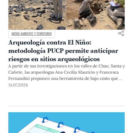
MEDIO AMBIENTE Y TERRITORIO
Arqueología contra El Niño:
metodología PUCP permite anticipar
riesgos en sitios arqueológicos
A partir de sus investigaciones en los valles de Chao, Santa y
Cañete, las arqueólogas Ana Cecilia Mauricio y Francesca
Fernandini proponen una herramienta de bajo costo que
combina datos abiertos, mapas, sistemas de información
31.07.2026
geográfica y trabajo de campo para identificar sitios
arqueológicos vulnerables ante lluvias, inundaciones,
deslizamientos y otros efectos asociados al fenómeno de El
Niño.