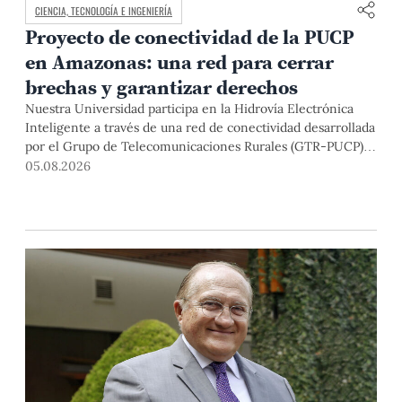
CIENCIA, TECNOLOGÍA E INGENIERÍA
Proyecto de conectividad de la PUCP
en Amazonas: una red para cerrar
brechas y garantizar derechos
Nuestra Universidad participa en la Hidrovía Electrónica
Inteligente a través de una red de conectividad desarrollada
por el Grupo de Telecomunicaciones Rurales (GTR-PUCP)
desde el 2018. En esta nota repasamos cómo ha sido el
05.08.2026
desarrollo de esta red, sus aportes a la salud y la educación
de la zona, así como los alcances de la intervención de la
PUCP en el proyecto.