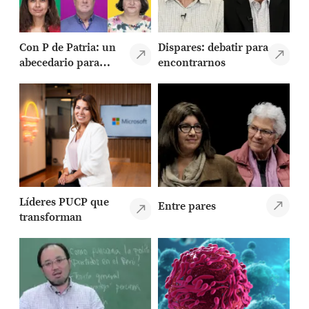
Con P de Patria: un
Dispares: debatir para
abecedario para
encontrarnos
entender al Perú
Líderes PUCP que
Entre pares
transforman