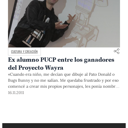
CULTURA Y CREACIÓN
Ex alumno PUCP entre los ganadores
del Proyecto Wayra
«Cuando era niño, me decían que dibuje al Pato Donald o
Bugs Bunny y no me salían. Me quedaba frustrado y por eso
comencé a crear mis propios personajes, les ponía nombre,
hacía historietas, muñecos de plastilina. Siempre me han
16.11.2011
gustado los temas lúdicos, los mecanismos y el diseño, y eso
ha ido quedando hasta