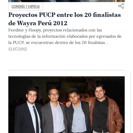
ECONOMÍA Y EMPRESA
Proyectos PUCP entre los 20 finalistas
de Wayra Perú 2012
Feedme y Hoopy, proyectos relacionados con las
tecnologías de la información elaborados por egresados de
la PUCP, se encuentran dentro de los 20 finalistas
seleccionados por la segunda edición de Wayra Perú 2012.
13.07.2012