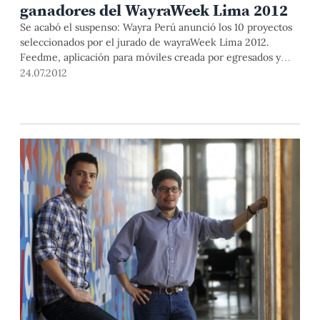
ganadores del WayraWeek Lima 2012
Se acabó el suspenso: Wayra Perú anunció los 10 proyectos
seleccionados por el jurado de wayraWeek Lima 2012.
Feedme, aplicación para móviles creada por egresados y
estudiantes de Ingeniería de la PUCP, fue una de las
24.07.2012
ganadoras.