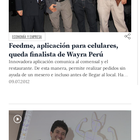
ECONOMÍA Y EMPRESA
Feedme, aplicación para celulares,
queda finalista de Wayra Perú
Innovadora aplicación comunica al comensal y el
restaurante. De esta manera, permite realizar pedidos sin
ayuda de un mesero e incluso antes de llegar al local. Ha
sido desarrollada por un grupo de ingenieros entre los que
09.07.2012
se encuentra un egresado y dos alumnos de la PUCP.