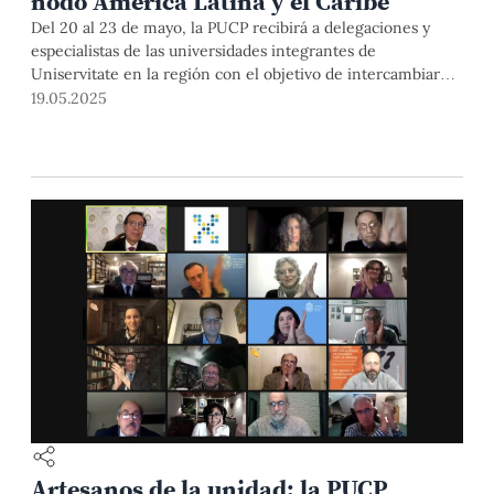
nodo América Latina y el Caribe
Del 20 al 23 de mayo, la PUCP recibirá a delegaciones y
especialistas de las universidades integrantes de
Uniservitate en la región con el objetivo de intercambiar
buenas prácticas y fortalecer las capacidades en Aprendizaje
19.05.2025
Servicio, una metodología educativa que se enfoca en el
servicio a la comunidad. Será una gran oportunidad para
que docentes y trabajadores PUCP potencien su
conocimiento de esta metodología y su estrategia de cursos
con enfoque de Responsabilidad Social Universitaria.
Artesanos de la unidad: la PUCP