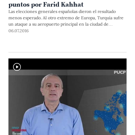
puntos por Farid Kahhat
Las elecciones generales españolas dieron el resultado
menos esperado. Al otro extremo de Europa, Turquía sufre
un ataque a su aeropuerto principal en la ciudad de
Estambul. Todo esto luego de la salida del Reino Unido de la
06.07.2016
Unión Europea. Farid Kahhat, analista internacional y
docente del Departamento Académico de Ciencias Sociales,
explica algunos de los acontecimientos del contexto
europeo en los últimos días.