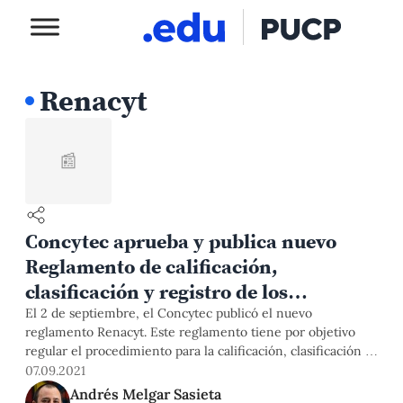
Renacyt
📰
Concytec aprueba y publica nuevo
Reglamento de calificación,
clasificación y registro de los
investigadores del Sinacyt
El 2 de septiembre, el Concytec publicó el nuevo
reglamento Renacyt. Este reglamento tiene por objetivo
regular el procedimiento para la calificación, clasificación y
registro de los investigadores del Sistema Nacional de
07.09.2021
Ciencia, Tecnología e Innovación Tecnológica (Sinacyt) en
Andrés Melgar Sasieta