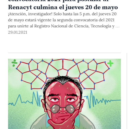
Renacyt culmina el jueves 20 de mayo
¡Atención, investigador! Solo hasta las 5 p.m. del jueves 20
de mayo estará vigente la segunda convocatoria del 2021
para unirte al Registro Nacional de Ciencia, Tecnología y de
Innovación Tecnológica (Renacyt). Formar parte de esta
29.01.2021
base de datos nacional es requisito indispensable para
participar en procesos internos de la Universidad y en
procesos de financiamiento externo. Conoce los requisitos
para postular en esta nota, originalmente publicada en
enero pero que actualizaremos con las convocatorias
anuales.