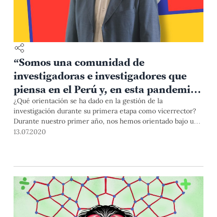
“Somos una comunidad de
investigadoras e investigadores que
piensa en el Perú y, en esta pandemia,
lo hemos demostrado”
¿Qué orientación se ha dado en la gestión de la
investigación durante su primera etapa como vicerrector?
Durante nuestro primer año, nos hemos orientado bajo una
política que combina el rediseño y la mejora de la gestión
13.07.2020
de apoyo a la investigación con otras líneas de trabajo,
como la formación de investigadores en el pregrado.