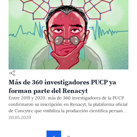
Más de 360 investigadores PUCP ya
forman parte del Renacyt
Entre 2019 y 2020, más de 360 investigadores de la PUCP
confirmaron su inscripción en Renacyt, la plataforma oficial
de Concytec que visibiliza la producción científica peruana.
Un total de 171 investigadores se encuentran ubicados en la
20.05.2020
categoría Carlos Monge, mientras que otros 185
investigadores se encuentran en la categoría María
Rostorowski. La próxima convocatoria de inscripción se