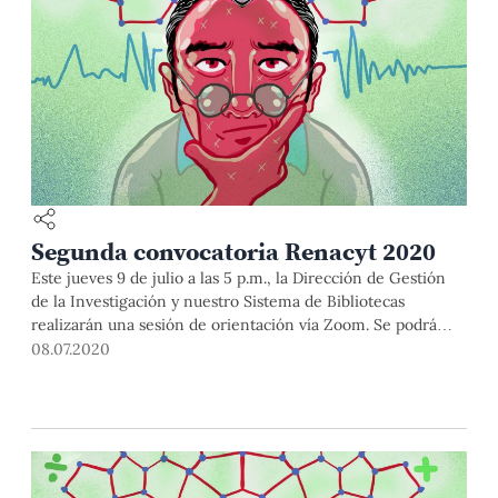
Segunda convocatoria Renacyt 2020
Este jueves 9 de julio a las 5 p.m., la Dirección de Gestión
de la Investigación y nuestro Sistema de Bibliotecas
realizarán una sesión de orientación vía Zoom. Se podrá
postular del 10 al 15 de julio.
08.07.2020