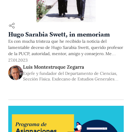
Hugo Sarabia Swett, in memoriam
Es con mucha tristeza que he recibido la noticia del
lamentable deceso de Hugo Sarabia Swett, querido profesor
de la PUCP, autoridad, mentor, amigo y consejero. Me
hacen ahora el honroso encargo, que asumo con gusto, de
27.01.2023
escribir unas palabras en memoria de mi colega y amigo, al
Luis Montestruque Zegarra
que conocí desde que inicié mis estudios
Exjefe y fundador del Departamento de Ciencias,
Sección Física. Exdecano de Estudios Generales
Ciencias