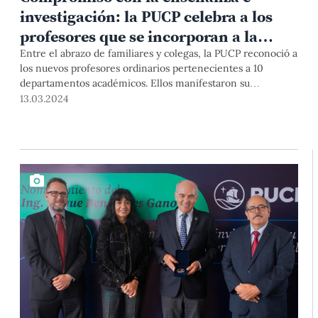
investigación: la PUCP celebra a los
profesores que se incorporan a la
docencia ordinaria
Entre el abrazo de familiares y colegas, la PUCP reconoció a
los nuevos profesores ordinarios pertenecientes a 10
departamentos académicos. Ellos manifestaron su
entusiasmo por alcanzar esta importante categoría que
13.03.2024
destaca por la calidad académica, y la gran responsabilidad
que conlleva involucrarse y comprometerse con la
formación de los estudiantes, la investigación y la
gobernanza de nuestra Universidad.