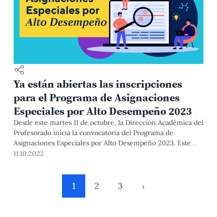
Ya están abiertas las inscripciones
para el Programa de Asignaciones
Especiales por Alto Desempeño 2023
Desde este martes 11 de octubre, la Dirección Académica del
Profesorado inicia la convocatoria del Programa de
Asignaciones Especiales por Alto Desempeño 2023. Este
reconoce el trabajo en investigación, investigación-
11.10.2022
creación y docencia de nuestros profesores ordinarios, a
tiempo completo y contratados, mediante incentivos
económicos abiertos y concursables.
1
2
3
›