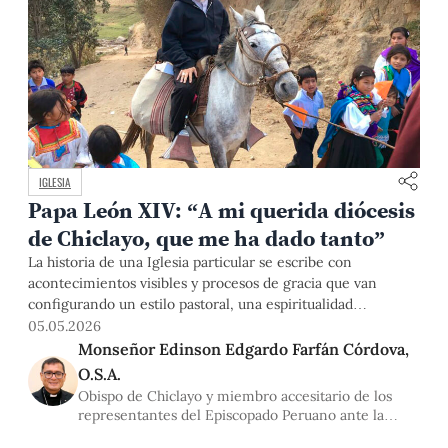
IGLESIA
Papa León XIV: “A mi querida diócesis
de Chiclayo, que me ha dado tanto”
La historia de una Iglesia particular se escribe con
acontecimientos visibles y procesos de gracia que van
configurando un estilo pastoral, una espiritualidad
compartida y una conciencia eclesial madura, marcada
05.05.2026
profundamente por la eclesiología de comunión. En este
Monseñor Edinson Edgardo Farfán Córdova,
horizonte, se comprende la figura de fray Robert Francis
O.S.A.
Prevost Martínez, OSA, quien, tras haber servido como
Obispo de Chiclayo y miembro accesitario de los
representantes del Episcopado Peruano ante la
Asamblea Universitaria PUCP