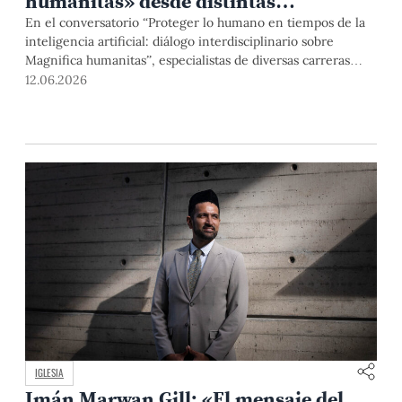
humanitas» desde distintas
disciplinas
En el conversatorio “Proteger lo humano en tiempos de la
inteligencia artificial: diálogo interdisciplinario sobre
Magnifica humanitas”, especialistas de diversas carreras
PUCP intercambiaron pareceres sobre la primera encíclica
12.06.2026
del Papa León XIV. El debate resaltó la importancia de
poner la tecnología al servicio de la dignidad de las
personas y el progreso de la sociedad.
IGLESIA
Imán Marwan Gill: «El mensaje del