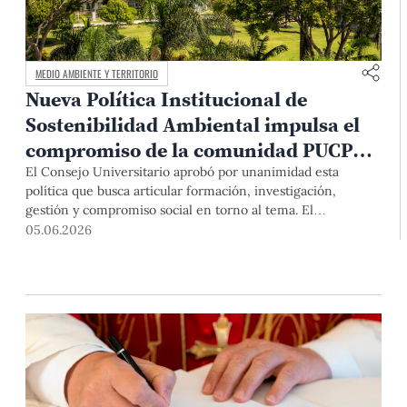
MEDIO AMBIENTE Y TERRITORIO
Nueva Política Institucional de
Sostenibilidad Ambiental impulsa el
compromiso de la comunidad PUCP
con el medio ambiente
El Consejo Universitario aprobó por unanimidad esta
política que busca articular formación, investigación,
gestión y compromiso social en torno al tema. El
documento marco será presentado en la inauguración de la
05.06.2026
Semana Ambiental PUCP 2026, el 15 de junio.