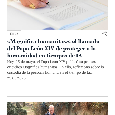
IGLESIA
«Magnifica humanitas»: el llamado
del Papa León XIV de proteger a la
humanidad en tiempos de IA
Hoy, 25 de mayo, el Papa León XIV publicó su primera
encíclica Magnifica humanitas. En ella, reflexiona sobre la
custodia de la persona humana en el tiempo de la
inteligencia artificial y hace un llamado a abordar los retos
25.05.2026
que plantea. Profesores del Departamento Académico de
Teología PUCP dan sus primeras impresiones sobre este
documento que promueve la construcción del bien común y
la defensa de la dignidad de las personas.