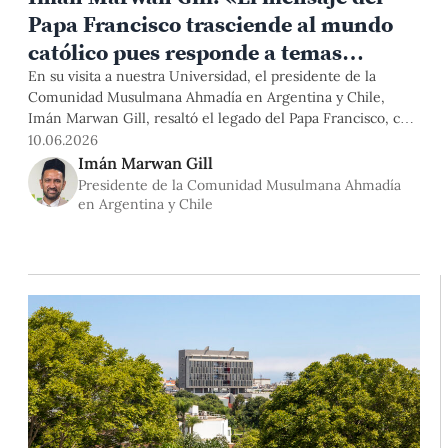
Papa Francisco trasciende al mundo
católico pues responde a temas
universales»
En su visita a nuestra Universidad, el presidente de la
Comunidad Musulmana Ahmadía en Argentina y Chile,
Imán Marwan Gill, resaltó el legado del Papa Francisco, con
quien sostuvo varias audiencias, y su compromiso por el
10.06.2026
diálogo con el otro y entre religiones. Asimismo, señaló que
Imán Marwan Gill
la paz requiere de acciones y decisiones concretas.
Presidente de la Comunidad Musulmana Ahmadía
en Argentina y Chile