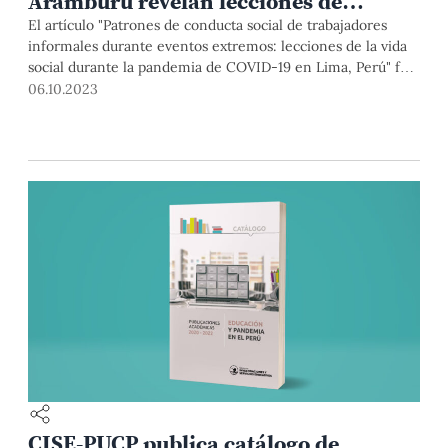
Aramburú revelan lecciones de
conductas sociales durante pandemia
El artículo "Patrones de conducta social de trabajadores
informales durante eventos extremos: lecciones de la vida
social durante la pandemia de COVID-19 en Lima, Perú" fue
publicado en una prestigiosa revista de investigación
06.10.2023
científica.
CISE-PUCP publica catálogo de