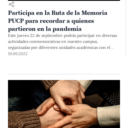
Participa en la Ruta de la Memoria
PUCP para recordar a quienes
partieron en la pandemia
Este jueves 22 de septiembre podrás participar en diversas
actividades conmemorativas en nuestro campus,
organizadas por diferentes unidades académicas con el
respaldo del Vicerrectorado Académico. A las 2 p.m. nos
19.09.2022
reuniremos en el Jardín Central para una sentida despedida