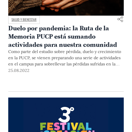
SALUD Y BIENESTAR
Duelo por pandemia: la Ruta de la
Memoria PUCP está sumando
actividades para nuestra comunidad
Como parte del estudio sobre pérdida, duelo y crecimiento
en la PUCP, se vienen preparando una serie de actividades
en el campus para sobrellevar las pérdidas sufridas en la
pandemia. La comunidad PUCP está invitada a sumarse.
25.08.2022