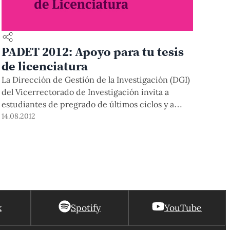
PADET 2012: Apoyo para tu tesis
de licenciatura
La Dirección de Gestión de la Investigación (DGI)
del Vicerrectorado de Investigación invita a
estudiantes de pregrado de últimos ciclos y a
egresados de la PUCP a partir del año 2007 a
14.08.2012
participar de la convocatoria PADET. Conoce
cuáles son sus características y plazos.
k
Spotify
YouTube