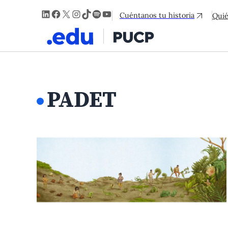
LinkedIn
Facebook
X
Instagram
TikTok
Spotify
YouTube
Cuéntanos tu historia
Qui
PADET