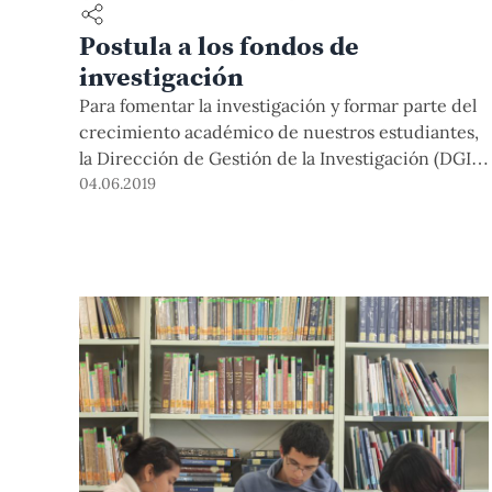
Postula a los fondos de
investigación
Para fomentar la investigación y formar parte del
crecimiento académico de nuestros estudiantes,
la Dirección de Gestión de la Investigación (DGI)
inicia la convocatoria para postular a los tres
04.06.2019
programas de apoyo a la investigación PAIN,
PADET Y PAIP. Los plazos para postular finalizan el
24 de julio.