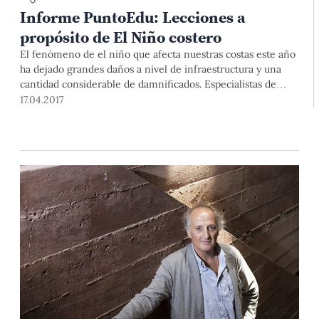
Informe PuntoEdu: Lecciones a
propósito de El Niño costero
El fenómeno de el niño que afecta nuestras costas este año
ha dejado grandes daños a nivel de infraestructura y una
cantidad considerable de damnificados. Especialistas de
nuestra universidad analizan el panorama que se abre ante
17.04.2017
la reconstrucción.