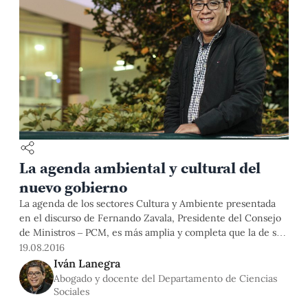
La agenda ambiental y cultural del
nuevo gobierno
La agenda de los sectores Cultura y Ambiente presentada
en el discurso de Fernando Zavala, Presidente del Consejo
de Ministros – PCM, es más amplia y completa que la de sus
antecesores. Desde luego, esto no implica estar de acuerdo
19.08.2016
con todo su contenido. O no destacar algunos vacíos. Pero
Iván Lanegra
es desde ya valioso que
Abogado y docente del Departamento de Ciencias
Sociales