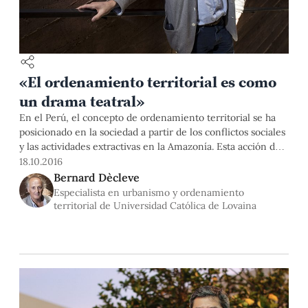
«El ordenamiento territorial es como
un drama teatral»
En el Perú, el concepto de ordenamiento territorial se ha
posicionado en la sociedad a partir de los conflictos sociales
y las actividades extractivas en la Amazonía. Esta acción del
Estado es, en realidad, aplicable tanto a áreas rurales como
18.10.2016
urbanas. El Dr. Bernard Dècleve, especialista en urbanismo
Bernard Dècleve
y ordenamiento territorial de la Universidad Católica de
Especialista en urbanismo y ordenamiento
Lovania, visitó la PUCP a propósito del “Seminario
territorial de Universidad Católica de Lovaina
internacional “Transversal, acciones de integración en el
territorio peruano”. A continuación, describe la complejidad
del ordenamiento territorial y sus características.