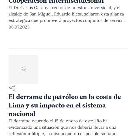
Cooperación Interinstitucional
El Dr. Carlos Garatea, rector de nuestra Universidad, y el
alcalde de San Miguel, Eduardo Bless, sellaron esta alianza
estratégica que promoverá proyectos conjuntos de servicio
a la comunidad en temas como desarrollo urbano, medio
06.07.2023
ambiente, innovación, emprendimiento, cultura, entre
otros. La firma del documento se realizó este martes 4 de
julio en el Rectorado.
📰
El derrame de petróleo en la costa de
Lima y su impacto en el sistema
nacional
El derrame ocurrido el 15 de enero de este año ha
evidenciado una situación que nos debería llevar a una
reflexión múltiple, la misma que no es posible sin una