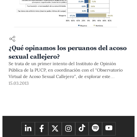
¿Qué opinamos los peruanos del acoso
sexual callejero?
Se trata de un primer intento del Instituto de Opinión
Pública de la PUCP, en coordinación con el “Observatorio
Virtual de Acoso Sexual Callejero”, de explorar este
fenómeno. Los resultados plantean la pregunta ¿qué hacer
15.03.2013
frente a estos actos?