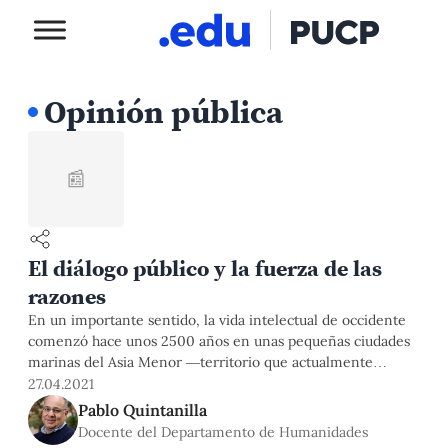
Opinión pública
📰
El diálogo público y la fuerza de las
razones
En un importante sentido, la vida intelectual de occidente
comenzó hace unos 2500 años en unas pequeñas ciudades
marinas del Asia Menor —territorio que actualmente
pertenece a Turquía— cuando en varios grupos de
27.04.2021
individuos surgió la idea de que el intercambio de razones
Pablo Quintanilla
tiene una fuerza que puede llegar a ser igual o incluso
Docente del Departamento de Humanidades
mayor