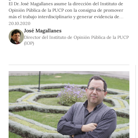
El Dr. José Magallanes asume la dirección del Instituto de
Opinión Pública de la PUCP con la consigna de promover
más el trabajo interdisciplinario y generar evidencia de
calidad que empodere al ciudadano a través de información
20.10.2020
confiable. Asimismo, impulsará que los resultados de las
José Magallanes
investigaciones -que priorizarán los temas estructurales
Director del Instituto de Opinión Pública de la PUCP
sobre los coyunturales- sean considerados para la toma de
(IOP)
decisiones en el país.