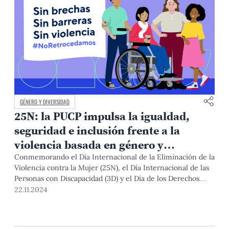
GÉNERO Y DIVERSIDAD
25N: la PUCP impulsa la igualdad,
seguridad e inclusión frente a la
violencia basada en género y
discapacidad
Conmemorando el Día Internacional de la Eliminación de la
Violencia contra la Mujer (25N), el Día Internacional de las
Personas con Discapacidad (3D) y el Día de los Derechos
Humanos (10D), nuestra Universidad presentó las
22.11.2024
Directrices para la prevención de la violencia basada en
género hacia las personas con discapacidad en el ámbito
universitario, las prácticas preprofesionales y el ámbito