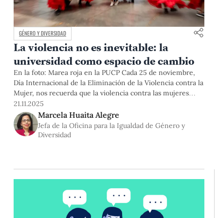
GÉNERO Y DIVERSIDAD
La violencia no es inevitable: la
universidad como espacio de cambio
En la foto: Marea roja en la PUCP Cada 25 de noviembre,
Día Internacional de la Eliminación de la Violencia contra la
Mujer, nos recuerda que la violencia contra las mujeres
sigue siendo una de las violaciones de derechos humanos
21.11.2025
más extendidas, normalizadas y persistentes de nuestro
Marcela Huaita Alegre
tiempo. Lo vemos en las cifras, pero también en
Jefa de la Oficina para la Igualdad de Género y
Diversidad