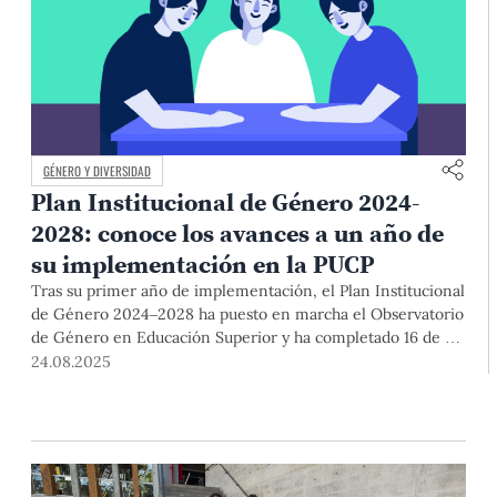
GÉNERO Y DIVERSIDAD
Plan Institucional de Género 2024-
2028: conoce los avances a un año de
su implementación en la PUCP
Tras su primer año de implementación, el Plan Institucional
de Género 2024–2028 ha puesto en marcha el Observatorio
de Género en Educación Superior y ha completado 16 de 28
indicadores en los que se viene trabajando. La información
24.08.2025
clara y actualizada ayudará a tomar mejores decisiones en
temas de género.