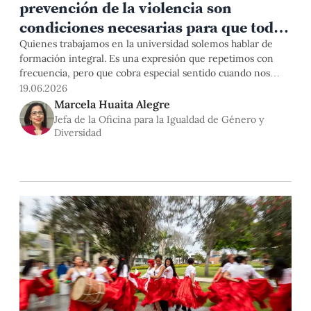
prevención de la violencia son
condiciones necesarias para que todas
las personas puedan aprender,
Quienes trabajamos en la universidad solemos hablar de
formación integral. Es una expresión que repetimos con
participar y desarrollarse
frecuencia, pero que cobra especial sentido cuando nos
plenamente»
preguntamos qué tipo de profesionales, ciudadanas y
19.06.2026
ciudadanos necesita hoy nuestro país. La universidad es, sin
Marcela Huaita Alegre
duda, un espacio para adquirir conocimientos especializados
Jefa de la Oficina para la Igualdad de Género y
y desarrollar competencias profesionales. Pero es también
Diversidad
uno