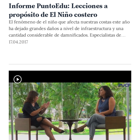
Informe PuntoEdu: Lecciones a
propósito de El Niño costero
El fenómeno de el niño que afecta nuestras costas este año
ha dejado grandes daños a nivel de infraestructura y una
cantidad considerable de damnificados. Especialistas de
nuestra universidad analizan el panorama que se abre ante
17.04.2017
la reconstrucción.