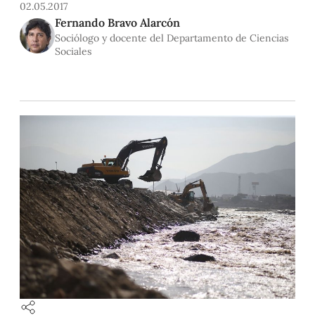
entre los peruanos. Como también se nos sindica que solo
02.05.2017
reaccionamos ante una amenaza cuando esta ya se ha
Fernando Bravo Alarcón
consumado, pese a las advertencias. Los recientes desastres
Sociólogo y docente del Departamento de Ciencias
que acompañaron
Sociales