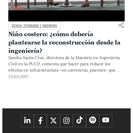
CIENCIA, TECNOLOGÍA E INGENIERÍA
Niño costero: ¿cómo debería
plantearse la reconstrucción desde la
ingeniería?
Sandra Santa Cruz, directora de la Maestría en Ingeniería
Civil en la PUCP, comenta qué hacer para reducir los
efectos en infraestructura -en carreteras, puentes- que
ocasionan los fenómenos naturales, y también cómo debe
23.03.2017
plantearse, desde la ingeniería, el tema de la
reconstrucción nacional.