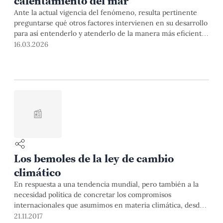
calentamiento del mar
Ante la actual vigencia del fenómeno, resulta pertinente
preguntarse qué otros factores intervienen en su desarrollo
para así entenderlo y atenderlo de la manera más eficiente
posible. El profesor Adolfo Chamorro, de la sección
16.03.2026
Matemáticas PUCP, nos ayuda a aclarar estos aspectos.
📰
Los bemoles de la ley de cambio
climático
En respuesta a una tendencia mundial, pero también a la
necesidad política de concretar los compromisos
internacionales que asumimos en materia climática, desde
hace cuatro años el Congreso de la República viene
21.11.2017