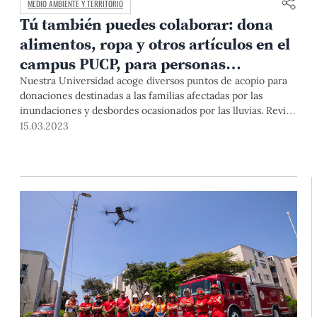
MEDIO AMBIENTE Y TERRITORIO
Tú también puedes colaborar: dona
alimentos, ropa y otros artículos en el
campus PUCP, para personas
damnificadas
Nuestra Universidad acoge diversos puntos de acopio para
donaciones destinadas a las familias afectadas por las
inundaciones y desbordes ocasionados por las lluvias. Revisa
cuál te queda más cerca en el campus y los horarios en que
15.03.2023
puedes entregar donaciones.