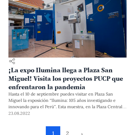
¡La expo Ilumina llega a Plaza San
Miguel! Visita los proyectos PUCP que
enfrentaron la pandemia
Hasta el 10 de septiembre puedes visitar en Plaza San
Miguel la exposición “Ilumina: 105 años investigando e
innovando para el Perú”. Esta muestra, en la Plaza Central,
presenta más de 35 proyectos que ayudaron a enfrentar las
23.08.2022
consecuencias de la pandemia y puedes visitarla hasta el 10
de septiembre. La ceremonia de apertura se realizará este
viernes 26 a las 5:30 p.m.
1
2
›