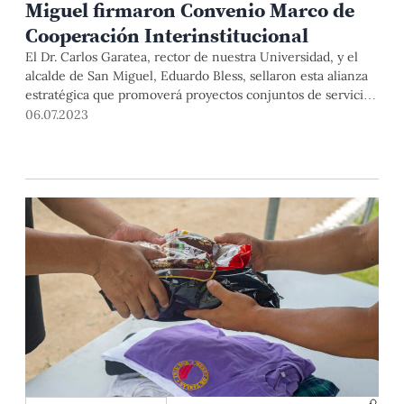
Miguel firmaron Convenio Marco de
Cooperación Interinstitucional
El Dr. Carlos Garatea, rector de nuestra Universidad, y el
alcalde de San Miguel, Eduardo Bless, sellaron esta alianza
estratégica que promoverá proyectos conjuntos de servicio
a la comunidad en temas como desarrollo urbano, medio
06.07.2023
ambiente, innovación, emprendimiento, cultura, entre
otros. La firma del documento se realizó este martes 4 de
julio en el Rectorado.