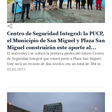
Centro de Seguridad Integral: la PUCP,
el Municipio de San Miguel y Plaza San
Miguel construirán este aporte al
distrito
El miércoles 1 se colocó la primera piedra del futuro Centro
de Seguridad Integral que estará junto a Plaza San Miguel.
Este será un recinto de dos niveles con un total de 364 m2.
Desde aquí, los operadores podrán visualizar las 384
02.02.2023
cámaras que tiene el distrito, recibir llamadas y atender a
vecinas y vecinos.