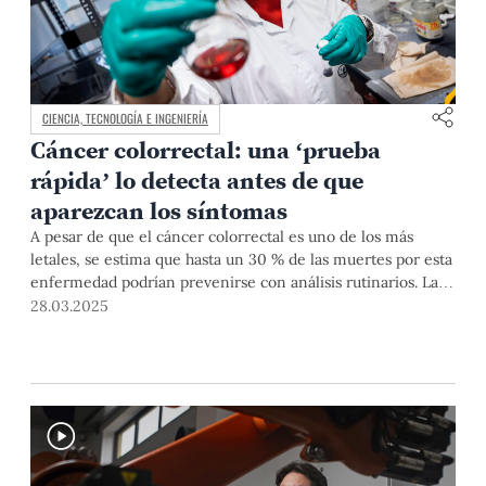
CIENCIA, TECNOLOGÍA E INGENIERÍA
Cáncer colorrectal: una ‘prueba
rápida’ lo detecta antes de que
aparezcan los síntomas
A pesar de que el cáncer colorrectal es uno de los más
letales, se estima que hasta un 30 % de las muertes por esta
enfermedad podrían prevenirse con análisis rutinarios. La
Dra. Yulán Hernández, química orgánica e investigadora
28.03.2025
principal del proyecto CEA NanoFlow, desarrolla desde 2021
un test de tiras rápidas, similar a los de COVID-19 o
embarazo, para ser aplicados al menos una vez al año y
lograr así una detección temprana, de bajo costo y fácil uso.