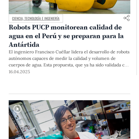
CIENCIA, TECNOLOGÍA E INGENIERÍA
Robots PUCP monitorean calidad de
agua en el Perú y se preparan para la
Antártida
El ingeniero Francisco Cuéllar lidera el desarrollo de robots
autónomos capaces de medir la calidad y volumen de
cuerpos de agua. Esta propuesta, que ya ha sido validada con
éxito en escenarios como Madre de Dios y Huascarán, busca
16.04.2025
generar información útil para la investigación científica, la
gestión ambiental y la toma de decisiones. El reto es que
esos robots hechos en el Perú se comercialicen y lleguen
pronto a la Antártida.