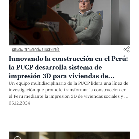
CIENCIA, TECNOLOGÍA E INGENIERÍA
Innovando la construcción en el Perú:
la PUCP desarrolla sistema de
impresión 3D para viviendas de
emergencia
Un equipo multidisciplinario de la PUCP lidera una línea de
investigación que promete transformar la construcción en
el Perú mediante la impresión 3D de viviendas sociales y de
emergencia. El Dr. Guido Silva, investigador de este
06.12.2024
proyecto, detalla los avances de esta tecnología, que incluye
una impresora a escala real, brazos robóticos, el uso de
materiales reciclados e inteligencia artificial.