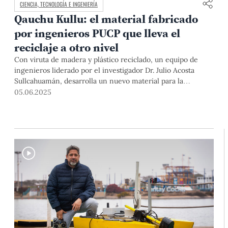
CIENCIA, TECNOLOGÍA E INGENIERÍA
Qauchu Kullu: el material fabricado
por ingenieros PUCP que lleva el
reciclaje a otro nivel
Con viruta de madera y plástico reciclado, un equipo de
ingenieros liderado por el investigador Dr. Julio Acosta
Sullcahuamán, desarrolla un nuevo material para la
industria de fabricación de mobiliario. El Qauchu Kullu, la
05.06.2025
‘madera’ del futuro, optimiza residuos y es más ahorrativa
que la materia prima convencional.