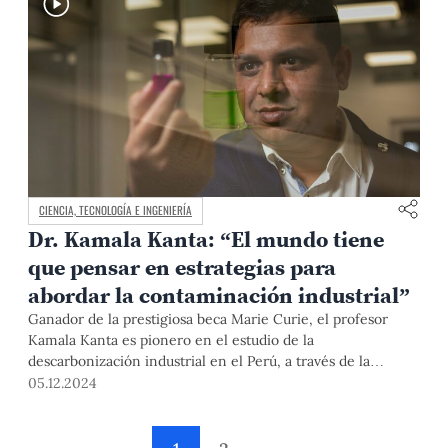
CIENCIA, TECNOLOGÍA E INGENIERÍA
Dr. Kamala Kanta: “El mundo tiene
que pensar en estrategias para
abordar la contaminación industrial”
Ganador de la prestigiosa beca Marie Curie, el profesor
Kamala Kanta es pionero en el estudio de la
descarbonización industrial en el Perú, a través de la
electroquímica. Natural de Odisha, India, el doctor en
05.12.2024
Ciencias Químicas está produciendo amoniaco verde a
escala de laboratorio. Este año, con un fondo de Concytec,
nuestro profesor tenure track espera desarrollar un