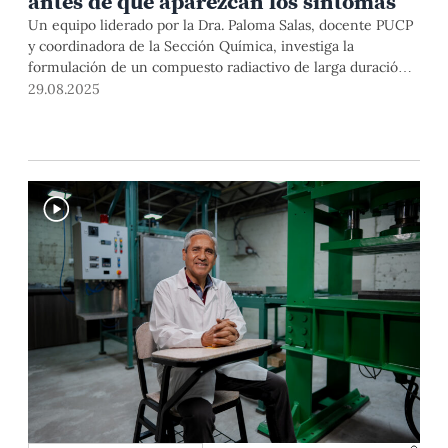
antes de que aparezcan los síntomas
Un equipo liderado por la Dra. Paloma Salas, docente PUCP
y coordinadora de la Sección Química, investiga la
formulación de un compuesto radiactivo de larga duración
que permita detectar los síntomas relacionados al
29.08.2025
Alzheimer en etapas iniciales. El fármaco podría ser
transportado a más establecimientos médicos en el país.