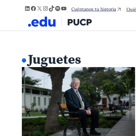
LinkedIn
Facebook
X
Instagram
TikTok
Spotify
YouTube
Cuéntanos tu historia
Qui
Juguetes