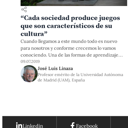
“Cada sociedad produce juegos
que son característicos de su
cultura”
Cuando llegamos a este mundo todo es nuevo
para nosotros y conforme crecemos lo vamos
conociendo. Una de las formas de aprendizaje
natural que tenemos es jugar, pues nos permite
09.07.2019
José Luis Linaza
desarrollar habilidades que, posteriormente,
Profesor emérito de la Universidad Autónoma
serán parte de las actividades de nuestro día a
de Madrid (UAM), España
día. El Dr. Linaza ha dedicado gran parte de su
trayectoria académica a estudiar esta dimensión
lúdica y su influencia en el desarrollo humano.
Linkedin
Facebook