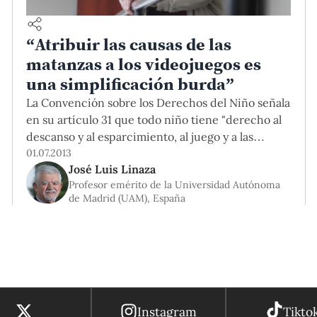
“Atribuir las causas de las
matanzas a los videojuegos es
una simplificación burda”
La Convención sobre los Derechos del Niño señala
en su artículo 31 que todo niño tiene "derecho al
descanso y al esparcimiento, al juego y a las
actividades recreativas propias de su edad".
01.07.2013
José Luis Linaza
¿Cuán importante resulta el juego para la
Profesor emérito de la Universidad Autónoma
educación y el aprendizaje? El Dr. José Luis
de Madrid (UAM), España
Linaza, ganador de la cátedra de profesor
visitante de la Escuela de Posgrado para la
Maestría en Cognición, Aprendizaje y Desarrollo
de la PUCP, dictó el conversatorio “Videojuegos
en niños y adolescentes: educación, aprendizaje y
creatividad".
Instagram
Tikto