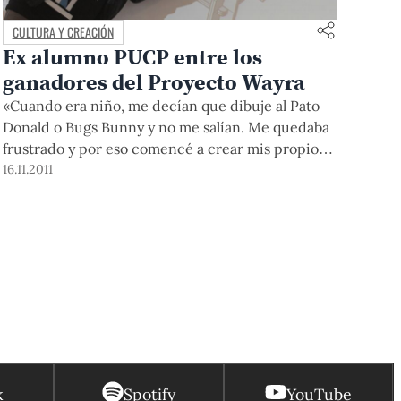
CULTURA Y CREACIÓN
Ex alumno PUCP entre los
ganadores del Proyecto Wayra
«Cuando era niño, me decían que dibuje al Pato
Donald o Bugs Bunny y no me salían. Me quedaba
frustrado y por eso comencé a crear mis propios
personajes, les ponía nombre, hacía historietas,
16.11.2011
muñecos de plastilina. Siempre me han gustado
los temas lúdicos, los mecanismos y el diseño, y
eso ha ido quedando hasta
k
Spotify
YouTube