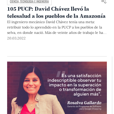
CIENCIA, TECNOLOGÍA E INGENIERÍA
105 PUCP: David Chávez llevó la
telesalud a los pueblos de la Amazonía
El ingeniero mecánico David Chávez tenía una meta:
retribuir todo lo aprendido en la PUCP a los pueblos de la
selva, en donde nació. Más de veinte años de trabajo le han
permitido lograrlo y, en el camino, formar más ingenieros
20.03.2022
con vocación social.