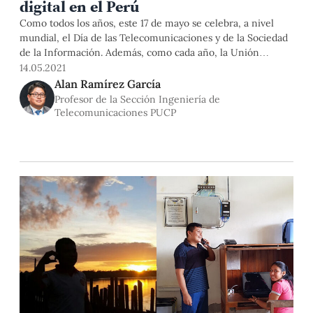
digital en el Perú
Como todos los años, este 17 de mayo se celebra, a nivel
mundial, el Día de las Telecomunicaciones y de la Sociedad
de la Información. Además, como cada año, la Unión
Internacional de Telecomunicaciones (UIT) plantea un tema
14.05.2021
de relevancia mundial. En ese sentido, no sorprende que,
Alan Ramírez García
en el contexto actual, este sea el de
Profesor de la Sección Ingeniería de
Telecomunicaciones PUCP