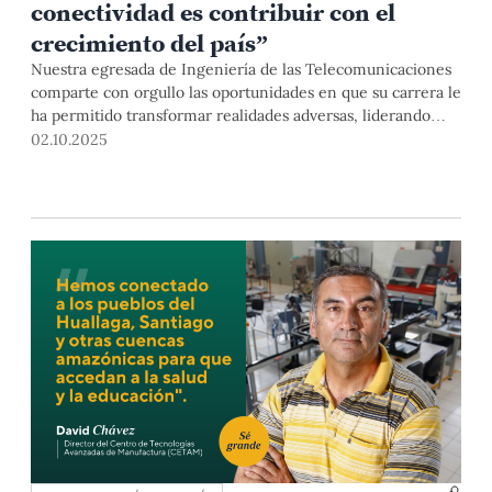
conectividad es contribuir con el
crecimiento del país”
Nuestra egresada de Ingeniería de las Telecomunicaciones
comparte con orgullo las oportunidades en que su carrera le
ha permitido transformar realidades adversas, liderando
proyectos de conectividad. Como directora comercial B2B
02.10.2025
de WOW Empresas, destaca cómo la tecnología se
convierte en un motor de progreso real.