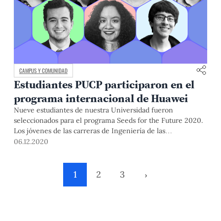
CAMPUS Y COMUNIDAD
Estudiantes PUCP participaron en el
programa internacional de Huawei
Nueve estudiantes de nuestra Universidad fueron
seleccionados para el programa Seeds for the Future 2020.
Los jóvenes de las carreras de Ingeniería de las
Telecomunicaciones, Ingeniería Electrónica e Ingeniería
06.12.2020
Informática tuvieron acceso a las tecnologías de la
información y la comunicación de Huawei por medio de un
intercambio académico y cultural virtual.
1
2
3
›