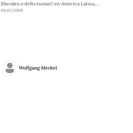
liberales o defectuosas? en América Latina,
dentro del contexto internacional, evento
09.03.2009
organizado por el Instituto de Democracia y
Derechos Humanos (IDEHPUCP) y la Agencia
Alemana de Cooperación InWent.
Wolfgang Merkel