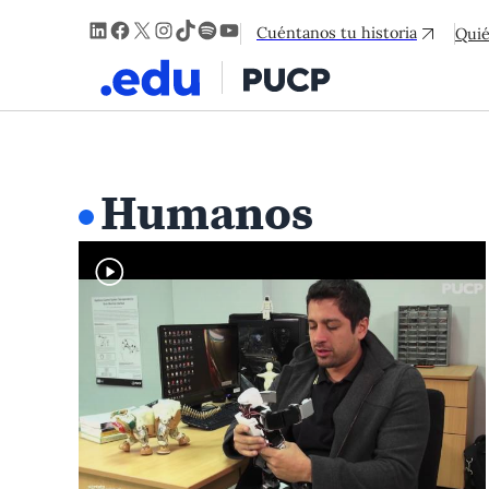
LinkedIn
Facebook
X
Instagram
TikTok
Spotify
YouTube
Cuéntanos tu historia
Qui
Humanos