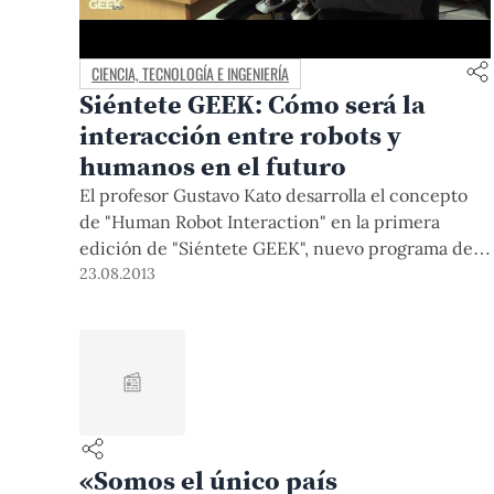
CIENCIA, TECNOLOGÍA E INGENIERÍA
Siéntete GEEK: Cómo será la
interacción entre robots y
humanos en el futuro
El profesor Gustavo Kato desarrolla el concepto
de "Human Robot Interaction" en la primera
edición de "Siéntete GEEK", nuevo programa de
TVPUCP dedicado a mostrar y discutir la
23.08.2013
aplicación directa de la tecnología.
📰
«Somos el único país