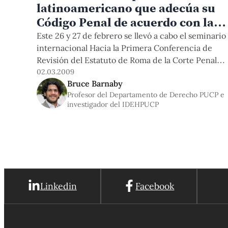
latinoamericano que adecúa su
Código Penal de acuerdo con las
exigencias de la Corte Penal
Este 26 y 27 de febrero se llevó a cabo el seminario
Internacional»
internacional Hacia la Primera Conferencia de
Revisión del Estatuto de Roma de la Corte Penal
Internacional, organizado por el Ministerio de
02.03.2009
Bruce Barnaby
Relaciones Exteriores del Perú, el Instituto de
Profesor del Departamento de Derecho PUCP e
Democracia y Derechos Humanos de nuestra
investigador del IDEHPUCP
universidad (IDEHPUCP) y el Comité
Internacional de la Cruz Roja en el Perú.
Linkedin
Facebook