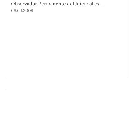
Observador Permanente del Juicio al ex
presidente Alberto Fujimori por el Centro
08.04.2009
Internacional de Justicia Transicional (ICTJ, por
sus siglas en inglés).