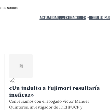
énes somos
ACTUALIDAD
INVESTIGACIONES
ORGULLO PU
📰
«Un indulto a Fujimori resultaría
ineficaz»
Conversamos con el abogado Víctor Manuel
Quinteros, investigador de IDEHPUCP y