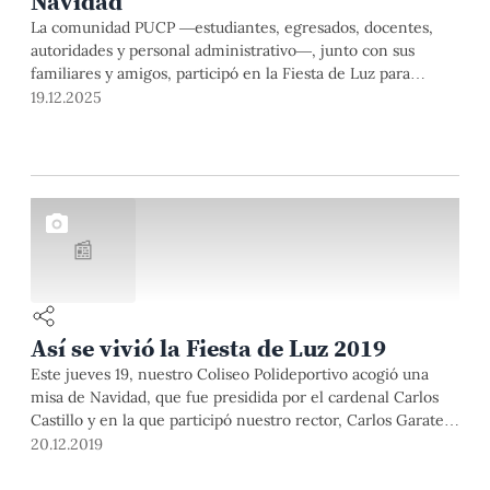
Navidad
La comunidad PUCP —estudiantes, egresados, docentes,
autoridades y personal administrativo—, junto con sus
familiares y amigos, participó en la Fiesta de Luz para
celebrar la Navidad y despedir el año académico.
19.12.2025
📰
Así se vivió la Fiesta de Luz 2019
Este jueves 19, nuestro Coliseo Polideportivo acogió una
misa de Navidad, que fue presidida por el cardenal Carlos
Castillo y en la que participó nuestro rector, Carlos Garatea.
Luego, nuestra comunidad participó en la Fiesta de Luz, con
20.12.2019
la que despedimos este 2019.