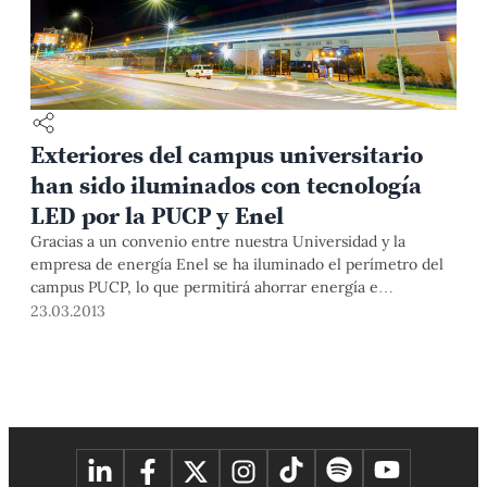
Exteriores del campus universitario
han sido iluminados con tecnología
LED por la PUCP y Enel
Gracias a un convenio entre nuestra Universidad y la
empresa de energía Enel se ha iluminado el perímetro del
campus PUCP, lo que permitirá ahorrar energía e
incrementar la seguridad de la comunidad y el público que
23.03.2013
circula por esas zonas.