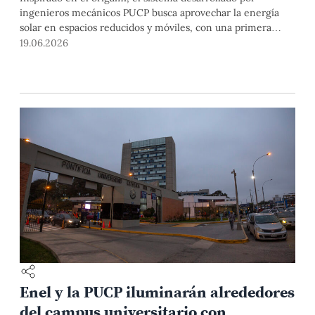
ingenieros mecánicos PUCP busca aprovechar la energía
solar en espacios reducidos y móviles, con una primera
aplicación pensada para lanchas pequeñas de la costa
19.06.2026
peruana.
Enel y la PUCP iluminarán alrededores
del campus universitario con