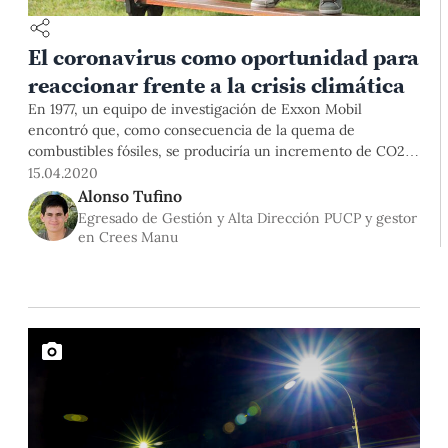
El coronavirus como oportunidad para
reaccionar frente a la crisis climática
En 1977, un equipo de investigación de Exxon Mobil
encontró que, como consecuencia de la quema de
combustibles fósiles, se produciría un incremento de CO2
en la Tierra, y tendría efectos sobre el sistema climático;
15.04.2020
por ende, sobre todo tipo de vida. Debido a sus intereses, la
Alonso Tufino
empresa ocultó la data y montó una campaña
Egresado de Gestión y Alta Dirección PUCP y gestor
en Crees Manu