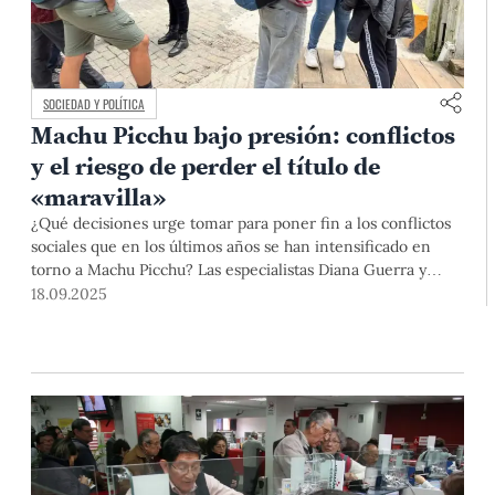
SOCIEDAD Y POLÍTICA
Machu Picchu bajo presión: conflictos
y el riesgo de perder el título de
«maravilla»
¿Qué decisiones urge tomar para poner fin a los conflictos
sociales que en los últimos años se han intensificado en
torno a Machu Picchu? Las especialistas Diana Guerra y
Rocio del Carmen Lombardi, profesoras del Dpto. de
18.09.2025
Ciencias de la Gestión y de la Fac. de Gastronomía,
Hotelería y Turismo (GHOT), analizan los retos y
alternativas de gestión para este patrimonio mundial.