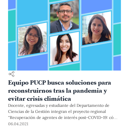
Equipo PUCP busca soluciones para
reconstruirnos tras la pandemia y
evitar crisis climática
Docente, egresadas y estudiante del Departamento de
Ciencias de la Gestión integran el proyecto regional
“Recuperación de agentes de interés post-COVID-19: cómo
reconstruir la sociedad y los negocios en América Latina y
06.04.2021