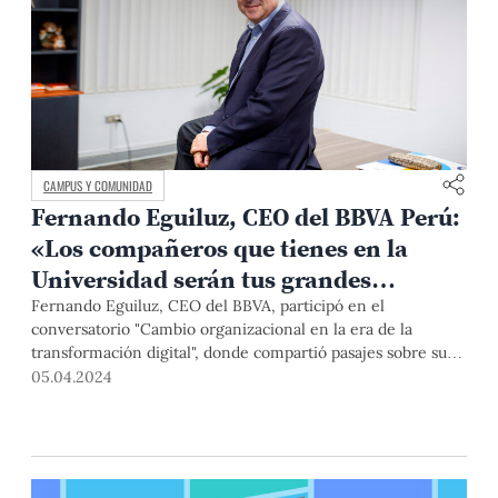
CAMPUS Y COMUNIDAD
Fernando Eguiluz, CEO del BBVA Perú:
«Los compañeros que tienes en la
Universidad serán tus grandes
palancas de apoyo»
Fernando Eguiluz, CEO del BBVA, participó en el
conversatorio "Cambio organizacional en la era de la
transformación digital", donde compartió pasajes sobre su
experiencia en el sector y cómo personalmente fue
05.04.2024
labrando su camino profesional. Además, conversó con
PuntoEdu sobre su libro 1 en un millón y el motivo que lo
impulsó a escribirlo.