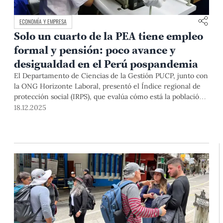
ECONOMÍA Y EMPRESA
Solo un cuarto de la PEA tiene empleo
formal y pensión: poco avance y
desigualdad en el Perú pospandemia
El Departamento de Ciencias de la Gestión PUCP, junto con
la ONG Horizonte Laboral, presentó el Índice regional de
protección social (IRPS), que evalúa cómo está la población
económicamente activa de nuestro país en salud, pensiones
18.12.2025
y empleo. Esta herramienta es útil para desarrollar políticas
públicas que ayuden a cerrar las brechas entre regiones.