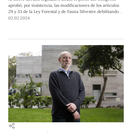
aprobó, por insistencia, las modificaciones de los artículos
29 y 33 de la Ley Forestal y de Fauna Silvestre debilitando la
legislación ambiental, según varias organizaciones. En esta
02.02.2024
nota, el Gran Canciller de la PUCP y presidente de la
Ceama, cardenal Pedro Barreto, y el fundador de la Clínica
Jurídica Ambiental de la Facultad de Derecho, Mariano
Castro, alertan del impacto de esta ley.