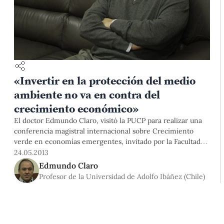
«Invertir en la protección del medio
ambiente no va en contra del
crecimiento económico»
El doctor Edmundo Claro, visitó la PUCP para realizar una
conferencia magistral internacional sobre Crecimiento
verde en economías emergentes, invitado por la Facultad
de Ciencias Sociales y la Maestría de Biocomercio y
24.05.2013
Desarrollo Sostenible. Comentó sobre los principales
Edmundo Claro
obstáculos a los que se enfrenta un país al tratar de
Profesor de la Universidad de Adolfo Ibáñez (Chile)
implementar este concepto económico cuyo principal
interés es el medio ambiente.