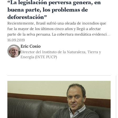
“La legislación perversa genera, en
buena parte, los problemas de
deforestación”
Recientemente, Brasil sufrió una oleada de incendios que
fue la mayor de los últimos cinco años y llegó a afectar
parte de la selva peruana. La cobertura mediática evidenció
la quema intencionada de grandes zonas arboladas para
16.09.2019
abrir terreno ganadero o agrícola, muy usuales en esta
Eric Cosio
época del año. Conversamos con el Dr. Eric Cosio, director
Director del Instituto de la Naturaleza, Tierra y
del INTE- PUCP y la Dra. Norma Salinas, investigadora del
Energía (INTE PUCP)
INTE-PUCP, sobre sus causas e implicancias.