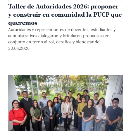
Taller de Autoridades 2026: proponer
y construir en comunidad la PUCP que
queremos
Autoridades y representantes de docentes, estudiantes y
administrativos dialogaron y brindaron propuestas en
conjunto en torno al rol, desafíos y bienestar del
profesorado. El primer día trabajaron en 9 equipos, y en el
30.04.2026
segundo se compartieron y debatieron los resultados. De
esta manera, con compromiso y responsabilidad, se
contribuyó a buscar el fortalecimiento y la excelencia de
nuestra Universidad.