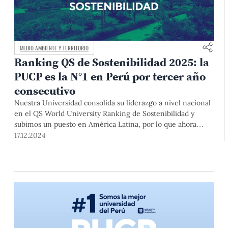
MEDIO AMBIENTE Y TERRITORIO
Ranking QS de Sostenibilidad 2025: la
PUCP es la N°1 en Perú por tercer año
consecutivo
Nuestra Universidad consolida su liderazgo a nivel nacional
en el QS World University Ranking de Sostenibilidad y
subimos un puesto en América Latina, por lo que ahora
somos la N°16. Asimismo, obtuvimos el primer lugar en 4
17.12.2024
indicadores dentro de las universidades peruanas. Este
logro, producto del trabajo de toda la comunidad PUCP,
refuerza nuestro compromiso con el medio ambiente y el
desarrollo sostenible.