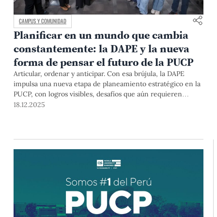
CAMPUS Y COMUNIDAD
Planificar en un mundo que cambia
constantemente: la DAPE y la nueva
forma de pensar el futuro de la PUCP
Articular, ordenar y anticipar. Con esa brújula, la DAPE
impulsa una nueva etapa de planeamiento estratégico en la
PUCP, con logros visibles, desafíos que aún requieren
tiempo, pero con la convicción constante de estar al
18.12.2025
servicio de la comunidad universitaria.