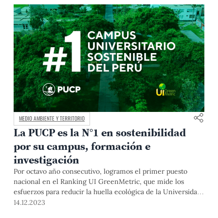
MEDIO AMBIENTE Y TERRITORIO
La PUCP es la N°1 en sostenibilidad
por su campus, formación e
investigación
Por octavo año consecutivo, logramos el primer puesto
nacional en el Ranking UI GreenMetric, que mide los
esfuerzos para reducir la huella ecológica de la Universidad,
así como la educación e investigación sobre sostenibilidad.
14.12.2023
Además, estamos en el 36% superior de las 1,183