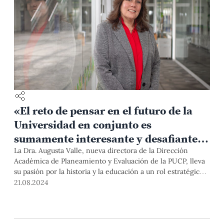
«El reto de pensar en el futuro de la
Universidad en conjunto es
sumamente interesante y desafiante»:
Augusta Valle asume la dirección de la
La Dra. Augusta Valle, nueva directora de la Dirección
Académica de Planeamiento y Evaluación de la PUCP, lleva
DAPE
su pasión por la historia y la educación a un rol estratégico.
Ella está lista para enfrentar los retos del siglo XXI, y
21.08.2024
afianzar la posición de la PUCP como líder en investigación
y formación académica.