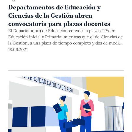
Departamentos de Educación y
Ciencias de la Gestión abren
convocatoria para plazas docentes
El Departamento de Educación convoca a plazas TPA en
Educación inicial y Primaria; mientras que el de Ciencias de
la Gestión, a una plaza de tiempo completo y dos de medio
tiempo. El plazo máximo para postular es el martes 29 de
18.06.2021
junio y el 11 de julio, respectivamente. Conoce cómo en esta
nota.