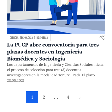
CIENCIA, TECNOLOGÍA E INGENIERÍA
La PUCP abre convocatoria para tres
plazas docentes en Ingeniería
Biomédica y Sociología
Los departamentos de Ingeniería y Ciencias Sociales inician
el proceso de selección para tres (3) docentes
investigadores en la modalidad Tenure Track. El plazo
máximo para postular vence el 31 de julio. Conoce más en
28.05.2021
esta nota.
1
2
…
4
›