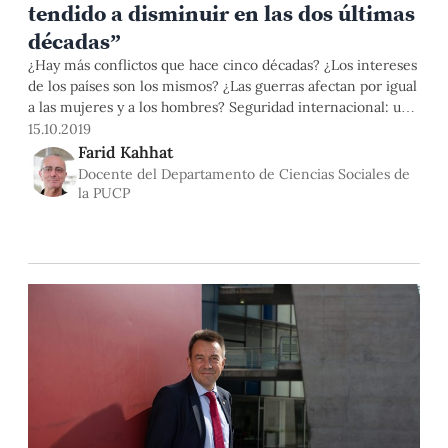
tendido a disminuir en las dos últimas
décadas”
¿Hay más conflictos que hace cinco décadas? ¿Los intereses
de los países son los mismos? ¿Las guerras afectan por igual
a las mujeres y a los hombres? Seguridad internacional: una
introducción crítica, nos acerca a temas como el terrorismo,
15.10.2019
los conflictos armados, la guerra y otras amenazas a la
Farid Kahhat
seguridad de los países. Su enfoque principal es el de la
Docente del Departamento de Ciencias Sociales de
política internacional, pero también se incorporan
la PUCP
perspectivas y aportes de otras disciplinas.