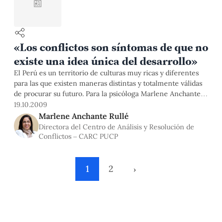
📰
«Los conflictos son síntomas de que no
existe una idea única del desarrollo»
El Perú es un territorio de culturas muy ricas y diferentes
para las que existen maneras distintas y totalmente válidas
de procurar su futuro. Para la psicóloga Marlene Anchante,
directora adjunta del Centro de Análisis y Resolución de
19.10.2009
Conflictos, una gran herramienta para prevenirlos es el
Marlene Anchante Rullé
diálogo justo y respetuoso.
Directora del Centro de Análisis y Resolución de
Conflictos – CARC PUCP
1
2
›