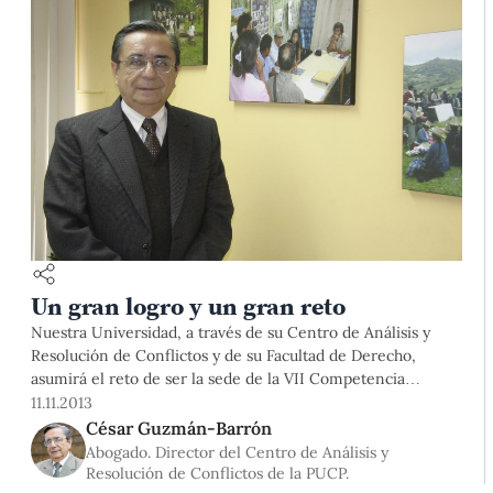
Un gran logro y un gran reto
Nuestra Universidad, a través de su Centro de Análisis y
Resolución de Conflictos y de su Facultad de Derecho,
asumirá el reto de ser la sede de la VII Competencia
Internacional de Arbitraje que se realizará en el 2014. Este
11.11.2013
anuncio se ha hecho de manera oficial durante la
César Guzmán-Barrón
inauguración de la VI Competencia realizada
Abogado. Director del Centro de Análisis y
Resolución de Conflictos de la PUCP.