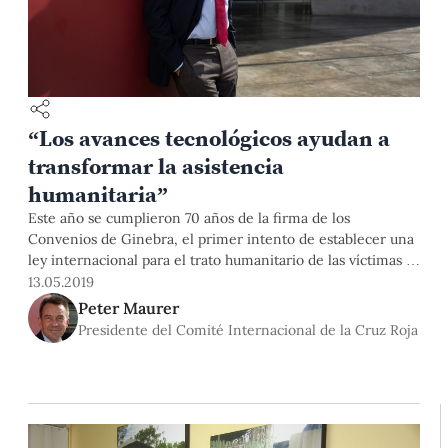
“Los avances tecnológicos ayudan a
transformar la asistencia
humanitaria”
Este año se cumplieron 70 años de la firma de los
Convenios de Ginebra, el primer intento de establecer una
ley internacional para el trato humanitario de las víctimas y
los participantes de la guerra. Peter Maurer, presidente del
13.05.2019
Comité Internacional de la Cruz Roja (CICR) desde 2012 y
Peter Maurer
miembro de la junta directiva del Foro Económico Mundial
Presidente del Comité Internacional de la Cruz Roja
desde 2014, visitó nuestro campus para dialogar acerca de la
vigencia de estos tratados.