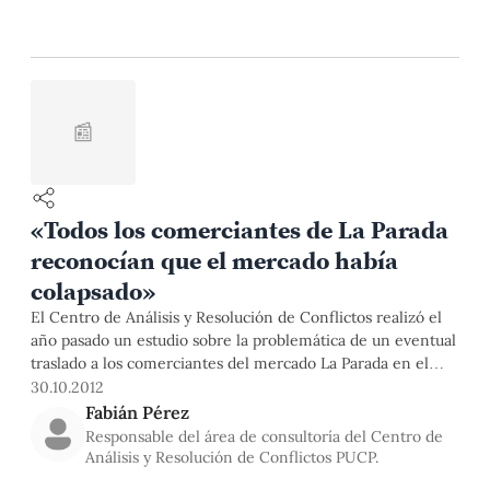
📰
«Todos los comerciantes de La Parada
reconocían que el mercado había
colapsado»
El Centro de Análisis y Resolución de Conflictos realizó el
año pasado un estudio sobre la problemática de un eventual
traslado a los comerciantes del mercado La Parada en el
cual había algunas recomendaciones sobre el
30.10.2012
procedimiento que se debía seguir. Fabián Pérez,
Fabián Pérez
Responsable del área de consultoría, mencionó sobre cuáles
Responsable del área de consultoría del Centro de
eran los nichos de conflicto que se habían encontrado.
Análisis y Resolución de Conflictos PUCP.