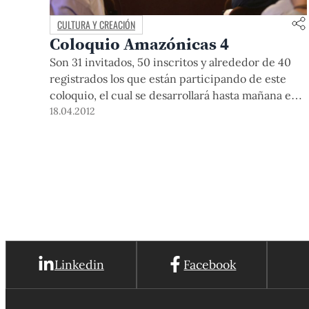
CULTURA Y CREACIÓN
Coloquio Amazónicas 4
Son 31 invitados, 50 inscritos y alrededor de 40
registrados los que están participando de este
coloquio, el cual se desarrollará hasta mañana en
la casona Riva-Agüero y que vendrá a nuestro
18.04.2012
campus los días viernes y sábado.
Linkedin
Facebook