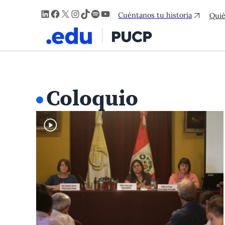
LinkedIn
Facebook
X
Instagram
TikTok
Spotify
YouTube
Cuéntanos tu historia
Qui
Coloquio