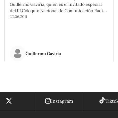
Guillermo Gaviria, quien es el invitado especial
del III Coloquio Nacional de Comunicación Radial
y Audiovisual, a realizarse el 24 y 25 de junio en
22.06.2011
nuestro campus.
Guillermo Gaviria
Instagram
Tikto