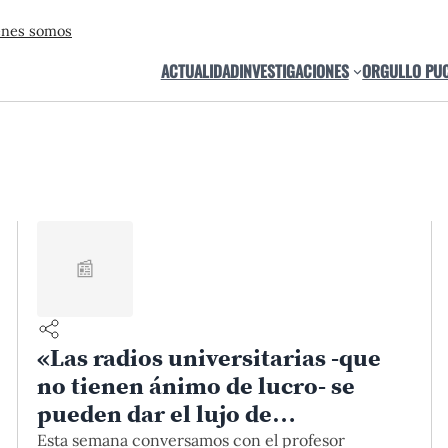
énes somos
ACTUALIDAD
INVESTIGACIONES
ORGULLO PU
📰
«Las radios universitarias -que
no tienen ánimo de lucro- se
pueden dar el lujo de
experimentar»
Esta semana conversamos con el profesor