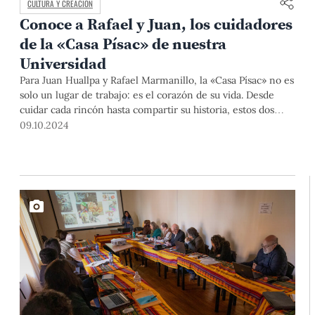
CULTURA Y CREACIÓN
Conoce a Rafael y Juan, los cuidadores
de la «Casa Písac» de nuestra
Universidad
Para Juan Huallpa y Rafael Marmanillo, la «Casa Písac» no es
solo un lugar de trabajo: es el corazón de su vida. Desde
cuidar cada rincón hasta compartir su historia, estos dos
hombres han convertido su dedicación al Centro Académico
09.10.2024
Valentín Paniagua de la PUCP en una verdadera pasión,
enriqueciendo su legado con cada día dedicado a esta joya
arquitectónica. PuntoEdu habló con ellos sobre su
entrañable relación con esta casona.