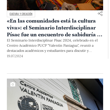
CULTURA Y CREACIÓN
«En las comunidades está la cultura
viva»: el Seminario Interdisciplinar
Písac fue un encuentro de sabiduría en
el corazón del Valle Sagrado
El Seminario Interdisciplinar Písac 2024, celebrado en el
Centro Académico PUCP "Valentín Paniagua", reunió a
destacados académicos y estudiantes para discutir y
compartir avances en antropología, arqueología, historia y
19.07.2024
lingüística andinas. Con un programa diverso y un entorno
inspirador, el evento consolidó su importancia en el estudio
de las culturas andinas.