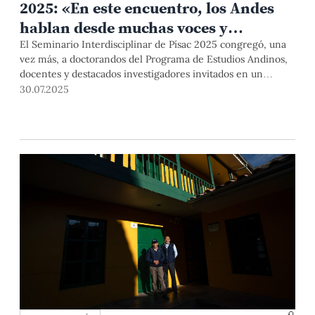
2025: «En este encuentro, los Andes
hablan desde muchas voces y
disciplinas»
El Seminario Interdisciplinar de Písac 2025 congregó, una
vez más, a doctorandos del Programa de Estudios Andinos,
docentes y destacados investigadores invitados en un
espacio de diálogo académico centrado en las múltiples
30.07.2025
dimensiones del mundo andino. Durante el encuentro, se
discutieron y compartieron avances en disciplinas como
antropología, arqueología, historia y lingüística andinas.