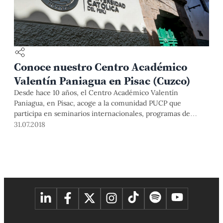
Conoce nuestro Centro Académico
Valentín Paniagua en Pisac (Cuzco)
Desde hace 10 años, el Centro Académico Valentín
Paniagua, en Pisac, acoge a la comunidad PUCP que
participa en seminarios internacionales, programas de
investigación, cursos de idioma español, entre otras
31.07.2018
actividades culturales y educativas. Te presentamos un
recorrido fotográfico por esta sede PUCP, situada en una
bella y remodelada casona construida hacia el año 1832.