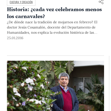
CULTURA Y CREACIÓN
Historia: ¿cada vez celebramos menos
los carnavales?
¿De dónde nace la tradición de mojarnos en febrero? El
doctor Jesús Cosamalón, docente del Departamento de
Humanidades, nos explica la evolución histórica de las
fiestas de carnavales.
25.01.2016