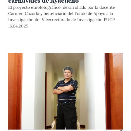
carnavales de Ayacucho
El proyecto etnofotográfico, desarrollado por la docente
Carmen Cazorla y beneficiario del Fondo de Apoyo a la
Investigación del Vicerrectorado de Investigación PUCP,
documenta la evolución de las comparsas rurales y el papel
16.04.2025
fundamental de las mujeres en las festividades de Ayacucho.