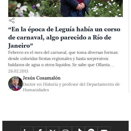
“En la época de Leguía había un corso
de carnaval, algo parecido a Río de
Janeiro”
Febrero es el mes del carnaval, que toma diversas formas:
desde coloridas fiestas regionales y hasta sorpresivos
baldazos de agua u otros líquidos. Se sabe que Ollanta
Humala, hace unos días, apuntó con una manguera a la
26.02.2013
Primera Dama y los ministros en Ate Vitarte, pero también
Jesús Cosamalón
Augusto B. Leguía (en los primeros años del siglo XX) jugaba
Doctor en Historia y profesor del Departamento de
carnaval en la calle.
Humanidades