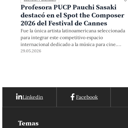
Profesora PUCP Pauchi Sasaki
destacó en el Spot the Composer
2026 del Festival de Cannes
Fue la única artista latinoamericana seleccionada
para integrar este competitivo espacio
internacional dedicado a la música para cine.
Conoce más sobre su experiencia en Francia, la
29.05.2026
mentoría que recibió durante dos años de Phillip
Glass y los proyectos en los que trabaja en la
actualidad.
Linkedin
Facebook
Temas