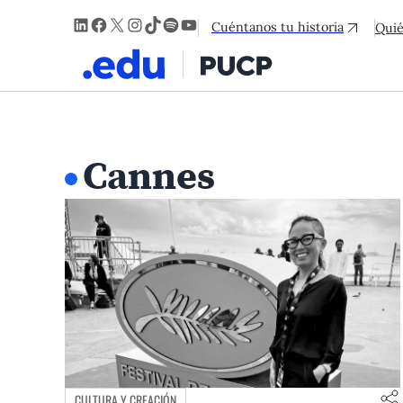
LinkedIn
Facebook
X
Instagram
TikTok
Spotify
YouTube
Cuéntanos tu historia
Qui
Cannes
CULTURA Y CREACIÓN