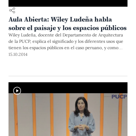
Aula Abierta: Wiley Ludeña habla
sobre el paisaje y los espacios públicos
Wiley Ludeña, docente del Departamento de Arquitectura
de la PUCP, explica el significado y los diferentes usos que
tienen los espacios públicos en el caso peruano, y como
estos han cambiado de manera creciente desde el
15.10.2014
paisajismo en la época incaica, llegando a una degradación
ambiental, social y estética, en los tiempos actuales.