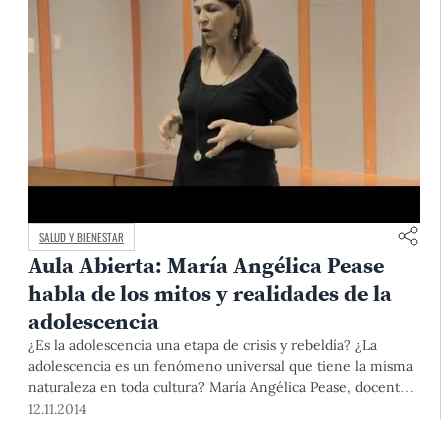
SALUD Y BIENESTAR
Aula Abierta: María Angélica Pease
habla de los mitos y realidades de la
adolescencia
¿Es la adolescencia una etapa de crisis y rebeldía? ¿La
adolescencia es un fenómeno universal que tiene la misma
naturaleza en toda cultura? María Angélica Pease, docente
del Departamento de Psicología de la PUCP, se cuestiona a
12.11.2014
partir de estas preguntas sobre esta etapa de la vida.