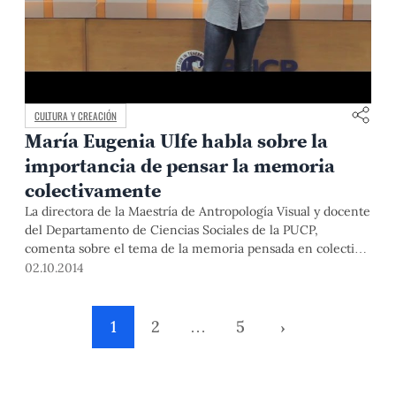
CULTURA Y CREACIÓN
María Eugenia Ulfe habla sobre la
importancia de pensar la memoria
colectivamente
La directora de la Maestría de Antropología Visual y docente
del Departamento de Ciencias Sociales de la PUCP,
comenta sobre el tema de la memoria pensada en colectivo
en una nueva edición de "Aula Abierta. Dona tu
02.10.2014
conocimiento".
1
2
…
5
›