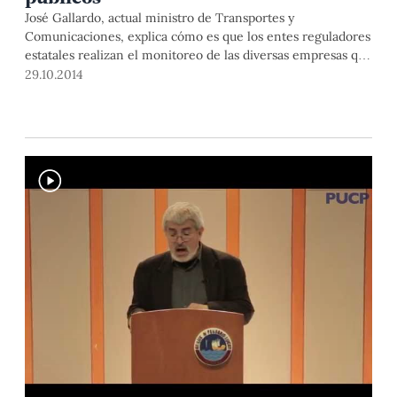
José Gallardo, actual ministro de Transportes y
Comunicaciones, explica cómo es que los entes reguladores
estatales realizan el monitoreo de las diversas empresas que
brindan servicios públicos de electricidad, agua potable,
29.10.2014
saneamiento, telefonía fija y otros servicios de
telecomunicaciones, para determinar el precio y calidad de
los mismos.