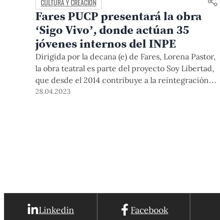
CULTURA Y CREACIÓN
Fares PUCP presentará la obra
‘Sigo Vivo’, donde actúan 35
jóvenes internos del INPE
Dirigida por la decana (e) de Fares, Lorena Pastor,
la obra teatral es parte del proyecto Soy Libertad,
que desde el 2014 contribuye a la reintegración
social de jóvenes reclusos en penales de Lima.
28.04.2023
Inscríbete para asistir a la función gratuita que se
presentará el 4 de mayo en NOS.
Linkedin
Facebook