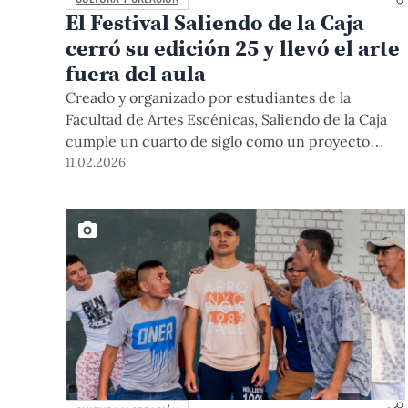
El Festival Saliendo de la Caja
cerró su edición 25 y llevó el arte
fuera del aula
Creado y organizado por estudiantes de la
Facultad de Artes Escénicas, Saliendo de la Caja
cumple un cuarto de siglo como un proyecto
colectivo que ha hecho de la escena universitaria
11.02.2026
un espacio de riesgo, experimentación y diálogo
con el público.