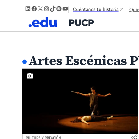
LinkedIn
Facebook
X
Instagram
TikTok
Spotify
YouTube
Cuéntanos tu historia
Qui
Artes Escénicas 
CULTURA Y CREACIÓN