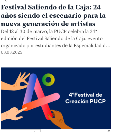
Festival Saliendo de la Caja: 24
años siendo el escenario para la
nueva generación de artistas
Del 12 al 30 de marzo, la PUCP celebra la 24ª
edición del Festival Saliendo de la Caja, evento
organizado por estudiantes de la Especialidad de
Creación y Producción Escénica de la Fares, que
03.03.2025
representa el primer acercamiento de futuros
profesionales de las artes escénicas a un público
externo, distinto al académico. Desde el teatro del
CCPUCP, seremos testigos de los procesos
artísticos de reflexión, creación e investigación
performática de nivel profesionalde casi un
centenar de estudiantes involucrados.