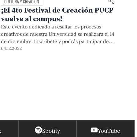
CULTURA Y CREACIÓN
¡El 4to Festival de Creación PUCP
vuelve al campus!
Este evento dedicado a resaltar los procesos
creativos de nuestra Universidad se realizará el 14
de diciembre. Inscríbete y podrás participar de
forma gratuita en talleres y conversatorios, así
04.12.2022
como apreciar las diversas muestras artísticas y
disfrutar un gran concierto.
k
Spotify
YouTube