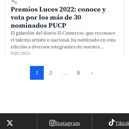
Premios Luces 2022: conoce y
vota por los más de 30
nominados PUCP
El galardón del diario El Comercio, que reconoce
el talento artístico nacional, ha nominado en esta
edición a diversos integrantes de nuestra
comunidad PUCP en las categorías de cine, artes
17.02.2023
escénicas, gastronomía, letras, creación de
contenido, entre otras. Aquí te contamos quiénes
1
2
…
8
›
son y cómo puedes votar por ellos.
Instagram
Tikto