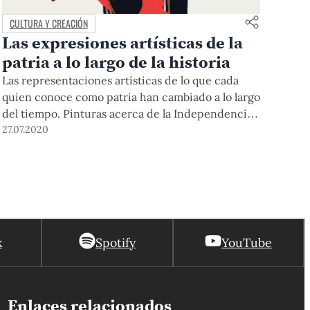
CULTURA Y CREACIÓN
Las expresiones artísticas de la
patria a lo largo de la historia
Las representaciones artísticas de lo que cada
quien conoce como patria han cambiado a lo largo
del tiempo. Pinturas acerca de la Independencia,
cerámicas andinas y diseños históricos son
27.07.2020
figuras del pasado traídas a las nuevas formas de
expresión. Artistas PUCP nos comparten su
significado de patria a través de sus obras.
k
Spotify
YouTube
Enlaces relacionados