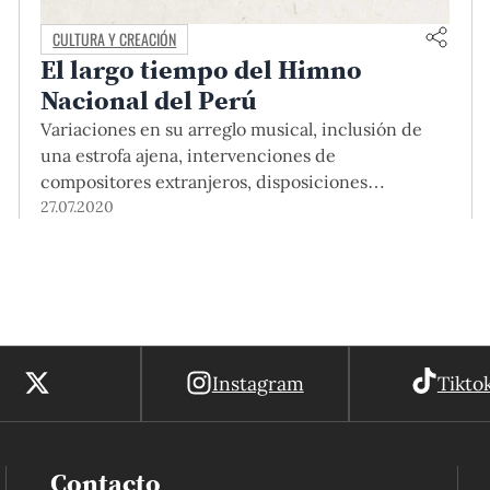
CULTURA Y CREACIÓN
El largo tiempo del Himno
Nacional del Perú
Variaciones en su arreglo musical, inclusión de
una estrofa ajena, intervenciones de
compositores extranjeros, disposiciones
gubernamentales y voluntad popular. Todo esto, y
27.07.2020
más, ha sucedido desde que en 1821 Bernardo
Alzedo y José de la Torre Ugarte compusieran
nuestro símbolo patrio. Aquí te contamos el largo
camino del Himno Nacional del Perú.
Instagram
Tikto
Contacto