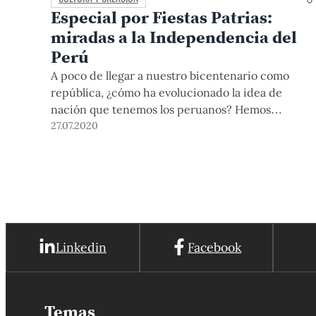
Especial por Fiestas Patrias:
miradas a la Independencia del
Perú
A poco de llegar a nuestro bicentenario como
república, ¿cómo ha evolucionado la idea de
nación que tenemos los peruanos? Hemos
preparado una selección especial de contenidos
27.07.2020
para abordar esta pregunta.
Linkedin
Facebook
Temas