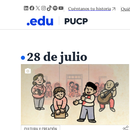
LinkedIn
Facebook
X
Instagram
TikTok
Spotify
YouTube
Cuéntanos tu historia
Qui
28 de julio
CULTURA Y CREACIÓN