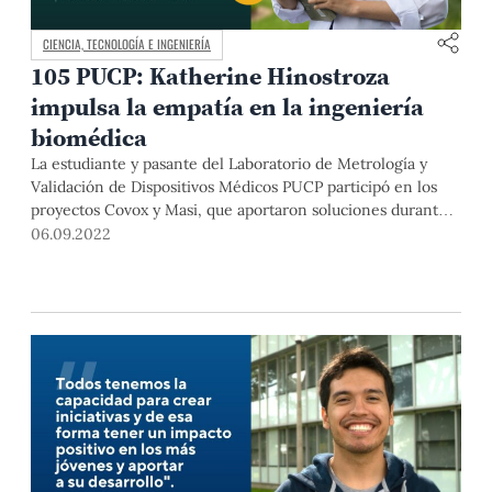
CIENCIA, TECNOLOGÍA E INGENIERÍA
105 PUCP: Katherine Hinostroza
impulsa la empatía en la ingeniería
biomédica
La estudiante y pasante del Laboratorio de Metrología y
Validación de Dispositivos Médicos PUCP participó en los
proyectos Covox y Masi, que aportaron soluciones durante
la pandemia. Hinostroza es una firme creyente de la
06.09.2022
importancia de escuchar a las personas para mejorar la
tecnología.