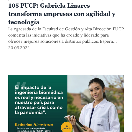
105 PUCP: Gabriela Linares
transforma empresas con agilidad y
tecnología
La egresada de la Facultad de Gestión y Alta Dirección PUCP
comenta las iniciativas que ha creado y liderado para
ofrecer mejores soluciones a distintos públicos. Espera
poder llevar estas ideas al ámbito estatal.
20.09.2022