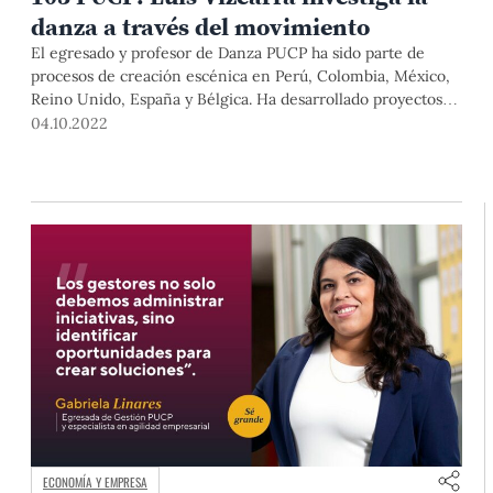
danza a través del movimiento
El egresado y profesor de Danza PUCP ha sido parte de
procesos de creación escénica en Perú, Colombia, México,
Reino Unido, España y Bélgica. Ha desarrollado proyectos
de investigación que abordan la danza contemporánea y la
04.10.2022
salsa desde la exploración libre del cuerpo.
ECONOMÍA Y EMPRESA