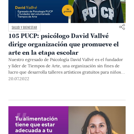
SALUD Y BIENESTAR
105 PUCP: psicólogo David Vallvé
dirige organización que promueve el
arte en la etapa escolar
Nuestro egresado de Psicología David Vallvé es el fundador
y líder de Tiempos de Arte, una organización sin fines de
lucro que desarrolla talleres artísticos gratuitos para niños y
adolescentes. En dos años de funcionamiento, la
20.07.2022
experiencia ha transformado las vidas de 1,000 participantes
y voluntarios.