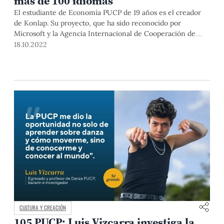
más de 100 idiomas
El estudiante de Economía PUCP de 19 años es el creador
de Konlap. Su proyecto, que ha sido reconocido por
Microsoft y la Agencia Internacional de Cooperación de
Corea (Koica), busca democratizar el acceso al
18.10.2022
conocimiento sin importar el idioma que hables.
CULTURA Y CREACIÓN
105 PUCP: Luis Vizcarra investiga la