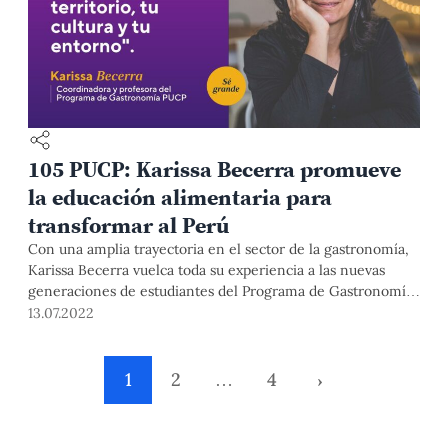
105 PUCP: Karissa Becerra promueve
la educación alimentaria para
transformar al Perú
Con una amplia trayectoria en el sector de la gastronomía,
Karissa Becerra vuelca toda su experiencia a las nuevas
generaciones de estudiantes del Programa de Gastronomía
PUCP. Además, es directora de La Revolución, una
13.07.2022
asociación sin fines de lucro que promueve la buena
alimentación y la sostenibilidad a través de programas
educativos en diversos sectores del Perú.
1
2
…
4
›