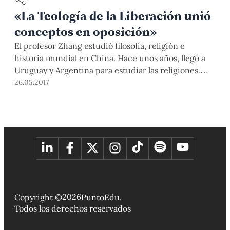
«La Teología de la Liberación unió
conceptos en oposición»
El profesor Zhang estudió filosofía, religión e
historia mundial en China. Hace unos años, llegó a
Uruguay y Argentina para estudiar las religiones.
Cuando volvió, entendió, a partir del estudio de la
26.05.2017
Teología de la Liberación, que el tema era solo el
inicio de una preocupación mayor: la vinculación
entre China y el pensamiento de América Latina.
Este año regresó, ahora al Perú, para indagar más
sobre estos vínculos intercontinentales y establecer
alianzas entre la Universidad de Shanghái y la PUCP.
2026
Copyright ©
PuntoEdu.
Todos los derechos reservados