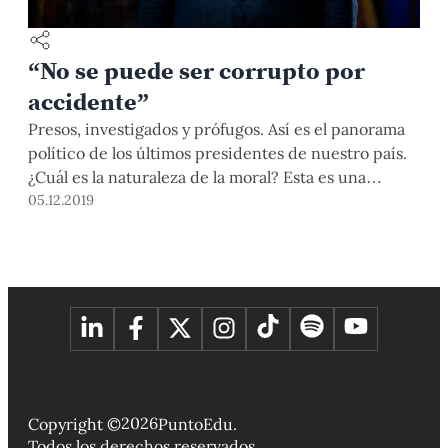
“No se puede ser corrupto por
accidente”
Presos, investigados y prófugos. Así es el panorama
político de los últimos presidentes de nuestro país.
¿Cuál es la naturaleza de la moral? Esta es una
pregunta que se ha planteado el Dr. Paul Bloom,
05.12.2019
profesor de Psicología y Ciencia Cognitiva en la
Universidad de Yale, quien asistió a la Universidad
en el marco de los 100 años de la Facultad de
Derecho. Durante su visita, buscó tender un puente
entre la Psicología y el Derecho, dos disciplinas que
estudian estos temas desde miradas distintas pero
que conducen a un mismo camino: combatir la
corrupción. Conversamos con él.
2026
Copyright ©
PuntoEdu.
Todos los derechos reservados