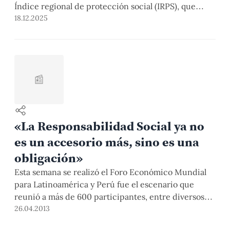
Índice regional de protección social (IRPS), que
evalúa cómo está la población económicamente
18.12.2025
activa de nuestro país en salud, pensiones y empleo.
Esta herramienta es útil para desarrollar políticas
públicas que ayuden a cerrar las brechas entre
regiones.
📰
«La Responsabilidad Social ya no
es un accesorio más, sino es una
obligación»
Esta semana se realizó el Foro Económico Mundial
para Latinoamérica y Perú fue el escenario que
reunió a más de 600 participantes, entre diversos
políticos, mandatarios y empresariado. La magíster
26.04.2013
Néride Sotomarino, Jefa del Departamento