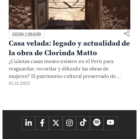
CULTURA Y CREACIÓN
Casa velada: legado y actualidad de
la obra de Clorinda Matto
¿Cuántas casas museo existen en el Perú para
resguardar, recordar y difundir las obras de
mujeres? El patrimonio cultural preservado de
nuestro país es principalmente masculino. Si bien,
02.12.2025
en general, la cultura y el patrimonio en el Perú
están a la deriva, la brecha en términos de género es
abrumadora. Lejos de ser inocente esta […]