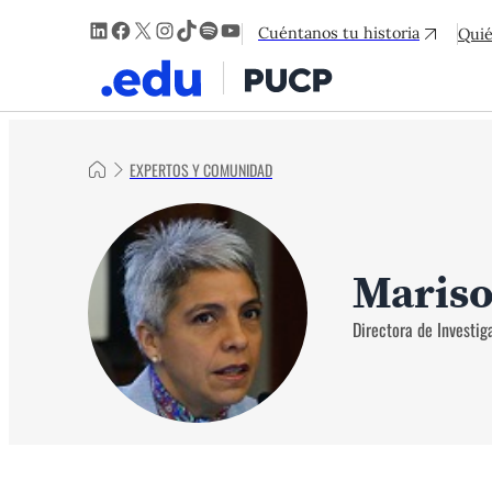
LinkedIn
Facebook
X
Instagram
TikTok
Spotify
YouTube
Cuéntanos tu historia
Qui
EXPERTOS Y COMUNIDAD
Mariso
Directora de Investi