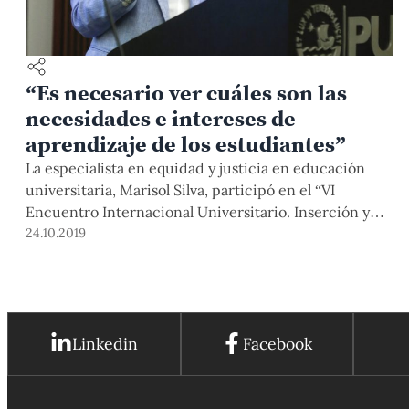
“Es necesario ver cuáles son las
necesidades e intereses de
aprendizaje de los estudiantes”
La especialista en equidad y justicia en educación
universitaria, Marisol Silva, participó en el “VI
Encuentro Internacional Universitario. Inserción y
permanencia estudiantil en la educación superior”,
24.10.2019
que se realizó en nuestra Universidad el 15 y 16 de
octubre, y reunió a investigadores de Colombia, Chile,
México y Perú.
Linkedin
Facebook