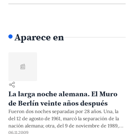
Aparece en
📰
La larga noche alemana. El Muro
de Berlín veinte años después
Fueron dos noches separadas por 28 años. Una, la
del 12 de agosto de 1961, marcó la separación de la
nación alemana; otra, del 9 de noviembre de 1989,
fue la de la tan ansiada unificación y el inicio de una
06.11.2009