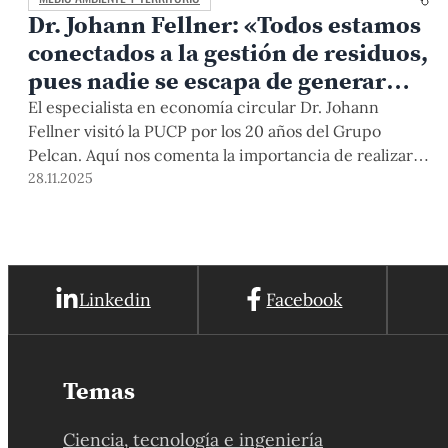
Dr. Johann Fellner: «Todos estamos
conectados a la gestión de residuos,
pues nadie se escapa de generar
basura»
El especialista en economía circular Dr. Johann
Fellner visitó la PUCP por los 20 años del Grupo
Pelcan. Aquí nos comenta la importancia de realizar
una gestión de residuos adaptada a cada realidad, el
28.11.2025
rol que pueden cumplir los ciudadanos y los desafíos
de los países ante el cambio climático.
Linkedin
Facebook
Temas
Ciencia, tecnología e ingeniería