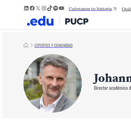
LinkedIn
Facebook
X
Instagram
TikTok
Spotify
YouTube
Cuéntanos tu historia
Qui
EXPERTOS Y COMUNIDAD
Johann
Director académico d