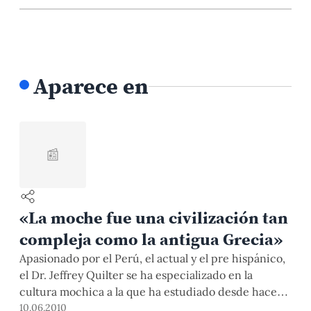
Aparece en
📰
«La moche fue una civilización tan
compleja como la antigua Grecia»
Apasionado por el Perú, el actual y el pre hispánico,
el Dr. Jeffrey Quilter se ha especializado en la
cultura mochica a la que ha estudiado desde hace
muchos años. La considera una cultura compleja
10.06.2010