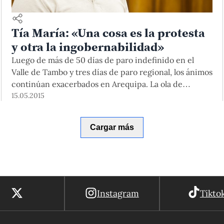
Tía María: «Una cosa es la protesta
y otra la ingobernabilidad»
Luego de más de 50 días de paro indefinido en el
Valle de Tambo y tres días de paro regional, los ánimos
continúan exacerbados en Arequipa. La ola de
vandalismo y violencia se extendió más allá de Islay y
15.05.2015
llegó a la capital de la región dejando a su paso
destrozos, heridos y muertos. ¿Por qué el proyecto de
Cargar más
explotación de cobre Tía María, presentado por
Southern Peru Copper Corporation, tiene tantos
anticuerpos si busca invertir US$1300 millones de
dólares y generar más de 4000 puestos de trabajo?
¿Cómo se llegó a este estado de incomunicación y alta
tensión? Al respecto, conversamos con Gustavo
Instagram
Tikto
Zambrano, docente del Departamento de Derecho.