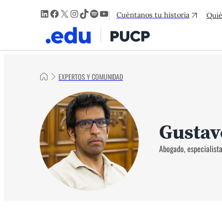
LinkedIn
Facebook
X
Instagram
TikTok
Spotify
YouTube
Cuéntanos tu historia
Qui
EXPERTOS Y COMUNIDAD
Gusta
Abogado, especialist