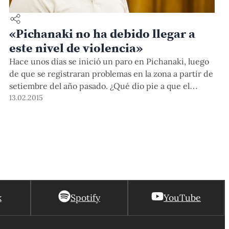
«Pichanaki no ha debido llegar a
este nivel de violencia»
Hace unos días se inició un paro en Pichanaki, luego
de que se registraran problemas en la zona a partir de
setiembre del año pasado. ¿Qué dio pie a que el
conflicto se tornara violento? Los que están azuzando
13.02.2015
el conflicto no están dentro del área de influencia
directa de las actividades de Pluspetrol. La […]
k
Spotify
YouTube